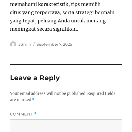
memahami karakteristik, tips memilih
situs yang terpercaya, serta strategi bermain
yang tepat, peluang Anda untuk menang
meningkat secara signifikan.
Author
Posted
admin
September 7, 2025
on
Leave a Reply
Your email address will not be published.
Required fields
are marked
*
COMMENT
*