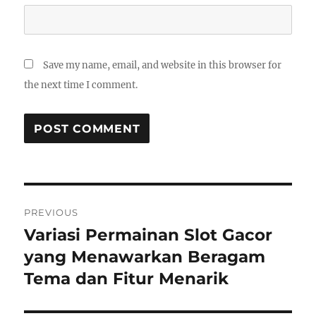
Save my name, email, and website in this browser for
the next time I comment.
Post
PREVIOUS
navigation
Variasi Permainan Slot Gacor
Previous
post:
yang Menawarkan Beragam
Tema dan Fitur Menarik