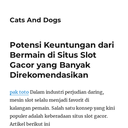
Cats And Dogs
Potensi Keuntungan dari
Bermain di Situs Slot
Gacor yang Banyak
Direkomendasikan
pak toto
Dalam industri perjudian daring,
mesin slot selalu menjadi favorit di
kalangan pemain. Salah satu konsep yang kini
populer adalah keberadaan situs slot gacor.
Artikel berikut ini