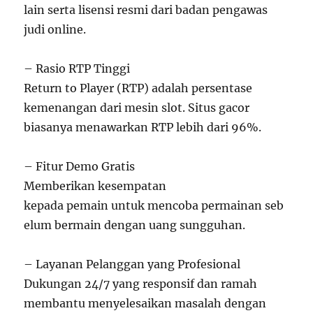
lain serta lisensi resmi dari badan pengawas
judi online.
– Rasio RTP Tinggi
Return to Player (RTP) adalah persentase
kemenangan dari mesin slot. Situs gacor
biasanya menawarkan RTP lebih dari 96%.
– Fitur Demo Gratis
Memberikan kesempatan
kepada pemain untuk mencoba permainan seb
elum bermain dengan uang sungguhan.
– Layanan Pelanggan yang Profesional
Dukungan 24/7 yang responsif dan ramah
membantu menyelesaikan masalah dengan