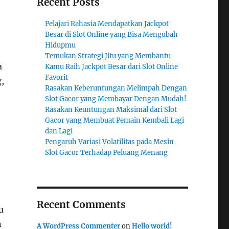
Recent Posts
Pelajari Rahasia Mendapatkan Jackpot
Besar di Slot Online yang Bisa Mengubah
Hidupmu
Temukan Strategi Jitu yang Membantu
a
Kamu Raih Jackpot Besar dari Slot Online
Favorit
,
Rasakan Keberuntungan Melimpah Dengan
Slot Gacor yang Membayar Dengan Mudah!
Rasakan Keuntungan Maksimal dari Slot
Gacor yang Membuat Pemain Kembali Lagi
-
dan Lagi
Pengaruh Variasi Volatilitas pada Mesin
Slot Gacor Terhadap Peluang Menang
Recent Comments
u
n
A WordPress Commenter
on
Hello world!