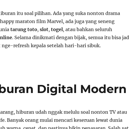
iburan itu soal pilihan. Ada yang suka nonton drama
 happy maraton film Marvel, ada juga yang seneng
unia
tarung toto
,
slot
,
togel
, atau bahkan seluruh
online
. Selama dinikmati dengan bijak, semua itu bisa jad
nge-refresh kepala setelah hari-hari sibuk.
buran Digital Modern
ekarang, hiburan udah nggak melulu soal nonton TV atau
fe. Banyak orang mulai mencari keseruan lewat dunia
uh warna, cepat, dan pastinya bikin penasaran. Salah sa