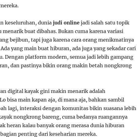
mereka.
n keseluruhan, dunia
judi online
jadi salah satu topik
lu menarik buat dibahas. Bukan cuma karena variasi
ng bejibun, tapi juga karena cara orang menikmatinya
Ada yang main buat hiburan, ada juga yang sekadar cari
. Dengan platform modern, semua jadi lebih gampang
aran, dan pastinya bikin orang makin betah nongkrong
ran digital kayak gini makin menarik adalah
. Lo bisa main kapan aja, di mana aja, bahkan sambil
ah lagi, interaksi dengan komunitas bikin suasana lebih
 kayak nongkrong bareng, cuma bedanya ruangannya
ggak heran kalau banyak orang merasa dunia hiburan
 bagian penting dari keseharian mereka.