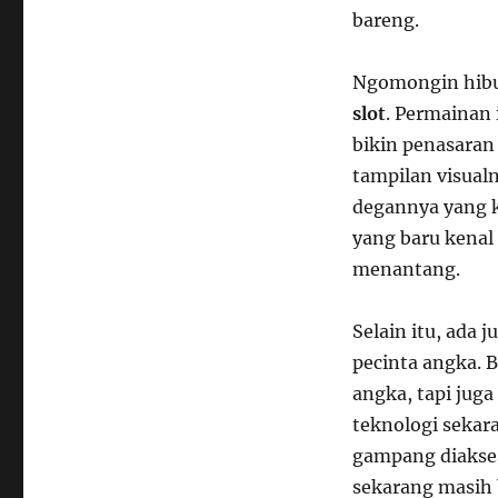
bareng.
Ngomongin hibur
slot
. Permainan 
bikin penasaran
tampilan visualn
degannya yang k
yang baru kenal 
menantang.
Selain itu, ada 
pecinta angka. 
angka, tapi juga
teknologi sekar
gampang diakses
sekarang masih 