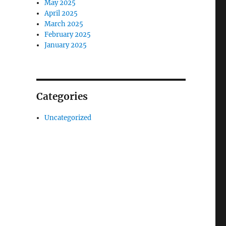
May 2025
April 2025
March 2025
February 2025
January 2025
Categories
Uncategorized