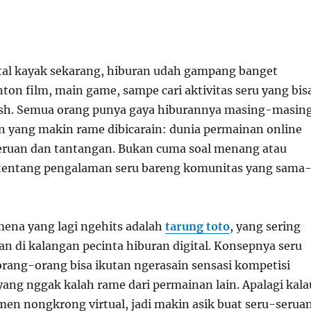
gital kayak sekarang, hiburan udah gampang banget
nton film, main game, sampe cari aktivitas seru yang bis
resh. Semua orang punya gaya hiburannya masing-masing
ren yang makin rame dibicarain: dunia permainan online
eruan dan tantangan. Bukan cuma soal menang atau
a tentang pengalaman seru bareng komunitas yang sama
mena yang lagi ngehits adalah
tarung toto
, yang sering
an di kalangan pecinta hiburan digital. Konsepnya seru
orang-orang bisa ikutan ngerasain sensasi kompetisi
ang nggak kalah rame dari permainan lain. Apalagi kala
en nongkrong virtual, jadi makin asik buat seru-serua