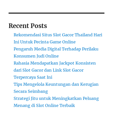
Recent Posts
Rekomendasi Situs Slot Gacor Thailand Hari
Ini Untuk Pecinta Game Online
Pengaruh Media Digital Terhadap Perilaku
Konsumen Judi Online
Rahasia Mendapatkan Jackpot Konsisten
dari Slot Gacor dan Link Slot Gacor
Terpercaya Saat Ini
Tips Mengelola Keuntungan dan Kerugian
Secara Seimbang
Strategi Jitu untuk Meningkatkan Peluang
Menang di Slot Online Terbaik