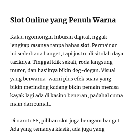
Slot Online yang Penuh Warna
Kalau ngomongin hiburan digital, nggak
lengkap rasanya tanpa bahas
slot
. Permainan
ini sederhana banget, tapi justru di situlah daya
tariknya. Tinggal klik sekali, roda langsung
muter, dan hasilnya bikin deg-degan. Visual
yang berwarna-warni plus efek suara yang
bikin merinding kadang bikin pemain merasa
kayak lagi ada di kasino beneran, padahal cuma
main dari rumah.
Di naruto88, pilihan slot juga beragam banget.
Ada yang temanya klasik, ada juga yang