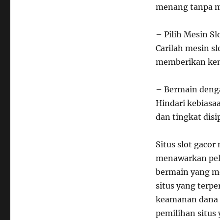
menang tanpa me
– Pilih Mesin S
Carilah mesin sl
memberikan ke
– Bermain deng
Hindari kebiasa
dan tingkat disi
Situs slot gaco
menawarkan pel
bermain yang m
situs yang terp
keamanan dana d
pemilihan situs