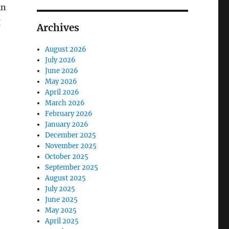
in
g
Archives
August 2026
July 2026
June 2026
May 2026
April 2026
March 2026
February 2026
January 2026
December 2025
November 2025
October 2025
September 2025
August 2025
July 2025
June 2025
May 2025
April 2025