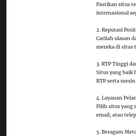
Pastikan situs t
internasional se
2. Reputasi Pos
Carilah ulasan 
mereka di situs 
3. RTP Tinggi d
Situs yang baik
RTP serta mesin
4. Layanan Pela
Pilih situs yang
email, atau tele
5. Beragam Met