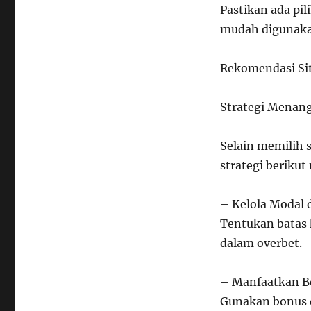
Pastikan ada pi
mudah digunaka
Rekomendasi Sit
Strategi Menang 
Selain memilih 
strategi berik
– Kelola Modal 
Tentukan batas 
dalam overbet.
– Manfaatkan B
Gunakan bonus d