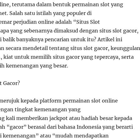
line, terutama dalam bentuk permainan slot yang
net. Salah satu istilah yang populer di
mar perjudian online adalah “Situs Slot
apa yang sebenarnya dimaksud dengan situs slot gacor,
i balik banyaknya pencarian untuk itu? Artikel ini
n secara mendetail tentang situs slot gacor, keunggula
 kiat untuk memilih situs gacor yang tepercaya, serta
ih kemenangan yang besar.
ot Gacor?
r merujuk kepada platform permainan slot online
dengan tingkat kemenangan yang
ing kali memberikan jackpot atau hadiah besar kepada
ah “gacor” berasal dari bahasa Indonesia yang berarti
ri kemenangan” atau “mudah mendapatkan