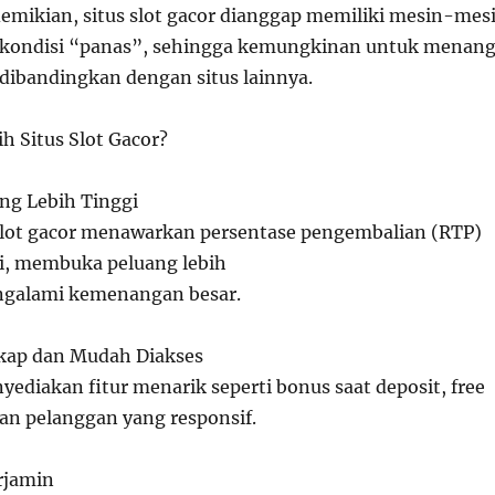
demikian, situs slot gacor dianggap memiliki mesin-mes
m kondisi “panas”, sehingga kemungkinan untuk menan
 dibandingkan dengan situs lainnya.
 Situs Slot Gacor?
ng Lebih Tinggi
 slot gacor menawarkan persentase pengembalian (RTP)
gi, membuka peluang lebih
ngalami kemenangan besar.
gkap dan Mudah Diakses
yediakan fitur menarik seperti bonus saat deposit, free
nan pelanggan yang responsif.
rjamin