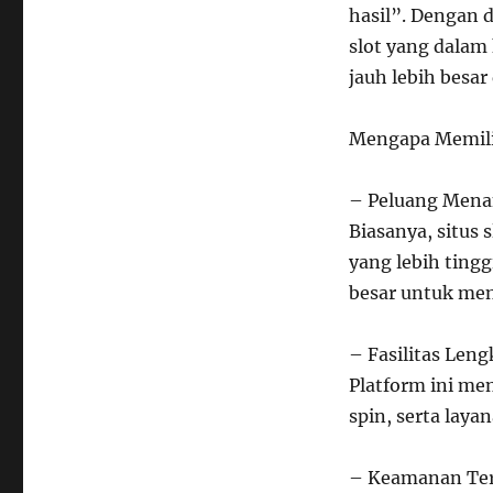
hasil”. Dengan 
slot yang dala
jauh lebih besar
Mengapa Memilih
– Peluang Mena
Biasanya, situs
yang lebih ting
besar untuk me
– Fasilitas Len
Platform ini men
spin, serta laya
– Keamanan Te