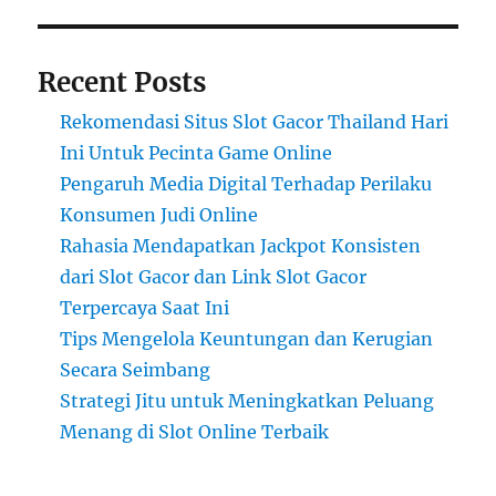
Recent Posts
Rekomendasi Situs Slot Gacor Thailand Hari
Ini Untuk Pecinta Game Online
Pengaruh Media Digital Terhadap Perilaku
Konsumen Judi Online
Rahasia Mendapatkan Jackpot Konsisten
dari Slot Gacor dan Link Slot Gacor
Terpercaya Saat Ini
Tips Mengelola Keuntungan dan Kerugian
Secara Seimbang
Strategi Jitu untuk Meningkatkan Peluang
Menang di Slot Online Terbaik