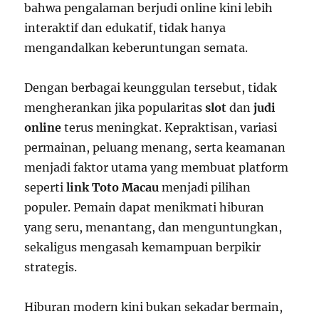
bahwa pengalaman berjudi online kini lebih
interaktif dan edukatif, tidak hanya
mengandalkan keberuntungan semata.
Dengan berbagai keunggulan tersebut, tidak
mengherankan jika popularitas
slot
dan
judi
online
terus meningkat. Kepraktisan, variasi
permainan, peluang menang, serta keamanan
menjadi faktor utama yang membuat platform
seperti
link Toto Macau
menjadi pilihan
populer. Pemain dapat menikmati hiburan
yang seru, menantang, dan menguntungkan,
sekaligus mengasah kemampuan berpikir
strategis.
Hiburan modern kini bukan sekadar bermain,