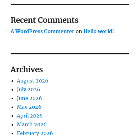
Recent Comments
A WordPress Commenter
on
Hello world!
Archives
August 2026
July 2026
June 2026
May 2026
April 2026
March 2026
February 2026