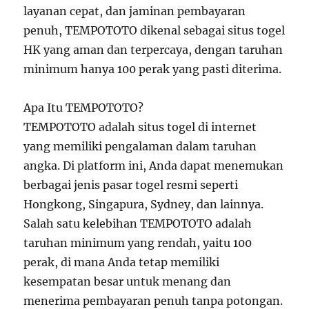
layanan cepat, dan jaminan pembayaran
penuh, TEMPOTOTO dikenal sebagai situs togel
HK yang aman dan terpercaya, dengan taruhan
minimum hanya 100 perak yang pasti diterima.
Apa Itu TEMPOTOTO?
TEMPOTOTO adalah situs togel di internet
yang memiliki pengalaman dalam taruhan
angka. Di platform ini, Anda dapat menemukan
berbagai jenis pasar togel resmi seperti
Hongkong, Singapura, Sydney, dan lainnya.
Salah satu kelebihan TEMPOTOTO adalah
taruhan minimum yang rendah, yaitu 100
perak, di mana Anda tetap memiliki
kesempatan besar untuk menang dan
menerima pembayaran penuh tanpa potongan.