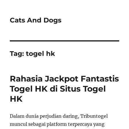
Cats And Dogs
Tag:
togel hk
Rahasia Jackpot Fantastis
Togel HK di Situs Togel
HK
Dalam dunia perjudian daring, Tribuntogel
muncul sebagai platform terpercaya yang