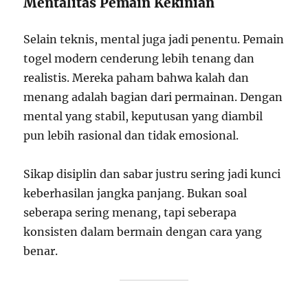
Mentalitas Pemain Kekinian
Selain teknis, mental juga jadi penentu. Pemain
togel modern cenderung lebih tenang dan
realistis. Mereka paham bahwa kalah dan
menang adalah bagian dari permainan. Dengan
mental yang stabil, keputusan yang diambil
pun lebih rasional dan tidak emosional.
Sikap disiplin dan sabar justru sering jadi kunci
keberhasilan jangka panjang. Bukan soal
seberapa sering menang, tapi seberapa
konsisten dalam bermain dengan cara yang
benar.