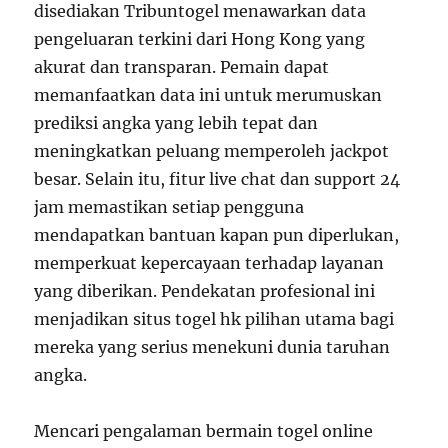
disediakan Tribuntogel menawarkan data
pengeluaran terkini dari Hong Kong yang
akurat dan transparan. Pemain dapat
memanfaatkan data ini untuk merumuskan
prediksi angka yang lebih tepat dan
meningkatkan peluang memperoleh jackpot
besar. Selain itu, fitur live chat dan support 24
jam memastikan setiap pengguna
mendapatkan bantuan kapan pun diperlukan,
memperkuat kepercayaan terhadap layanan
yang diberikan. Pendekatan profesional ini
menjadikan situs togel hk pilihan utama bagi
mereka yang serius menekuni dunia taruhan
angka.
Mencari pengalaman bermain togel online