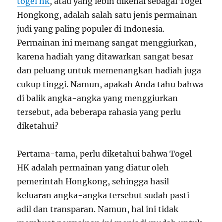
togel hk
, atau yang lebih dikenal sebagai Togel
Hongkong, adalah salah satu jenis permainan
judi yang paling populer di Indonesia.
Permainan ini memang sangat menggiurkan,
karena hadiah yang ditawarkan sangat besar
dan peluang untuk memenangkan hadiah juga
cukup tinggi. Namun, apakah Anda tahu bahwa
di balik angka-angka yang menggiurkan
tersebut, ada beberapa rahasia yang perlu
diketahui?
Pertama-tama, perlu diketahui bahwa Togel
HK adalah permainan yang diatur oleh
pemerintah Hongkong, sehingga hasil
keluaran angka-angka tersebut sudah pasti
adil dan transparan. Namun, hal ini tidak