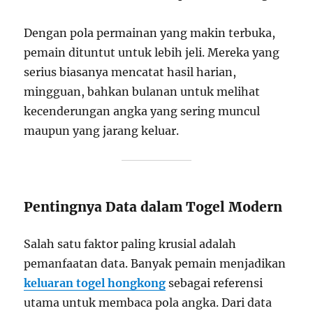
Dengan pola permainan yang makin terbuka,
pemain dituntut untuk lebih jeli. Mereka yang
serius biasanya mencatat hasil harian,
mingguan, bahkan bulanan untuk melihat
kecenderungan angka yang sering muncul
maupun yang jarang keluar.
Pentingnya Data dalam Togel Modern
Salah satu faktor paling krusial adalah
pemanfaatan data. Banyak pemain menjadikan
keluaran togel hongkong
sebagai referensi
utama untuk membaca pola angka. Dari data