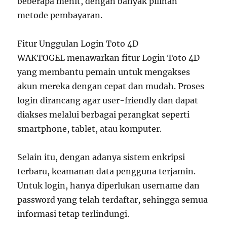
beberapa menit, dengan banyak pilihan
metode pembayaran.
Fitur Unggulan Login Toto 4D
WAKTOGEL menawarkan fitur Login Toto 4D
yang membantu pemain untuk mengakses
akun mereka dengan cepat dan mudah. Proses
login dirancang agar user-friendly dan dapat
diakses melalui berbagai perangkat seperti
smartphone, tablet, atau komputer.
Selain itu, dengan adanya sistem enkripsi
terbaru, keamanan data pengguna terjamin.
Untuk login, hanya diperlukan username dan
password yang telah terdaftar, sehingga semua
informasi tetap terlindungi.