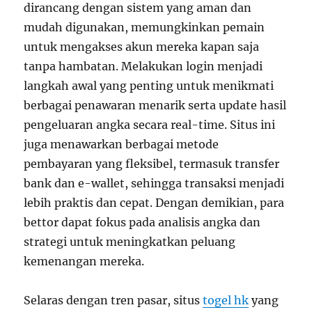
dirancang dengan sistem yang aman dan
mudah digunakan, memungkinkan pemain
untuk mengakses akun mereka kapan saja
tanpa hambatan. Melakukan login menjadi
langkah awal yang penting untuk menikmati
berbagai penawaran menarik serta update hasil
pengeluaran angka secara real-time. Situs ini
juga menawarkan berbagai metode
pembayaran yang fleksibel, termasuk transfer
bank dan e-wallet, sehingga transaksi menjadi
lebih praktis dan cepat. Dengan demikian, para
bettor dapat fokus pada analisis angka dan
strategi untuk meningkatkan peluang
kemenangan mereka.
Selaras dengan tren pasar, situs
togel hk
yang