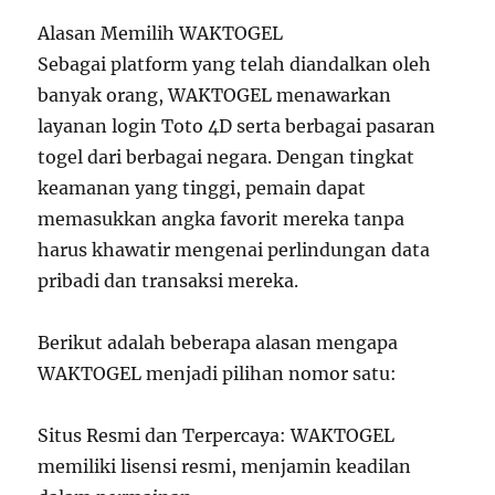
Alasan Memilih WAKTOGEL
Sebagai platform yang telah diandalkan oleh
banyak orang, WAKTOGEL menawarkan
layanan login Toto 4D serta berbagai pasaran
togel dari berbagai negara. Dengan tingkat
keamanan yang tinggi, pemain dapat
memasukkan angka favorit mereka tanpa
harus khawatir mengenai perlindungan data
pribadi dan transaksi mereka.
Berikut adalah beberapa alasan mengapa
WAKTOGEL menjadi pilihan nomor satu:
Situs Resmi dan Terpercaya: WAKTOGEL
memiliki lisensi resmi, menjamin keadilan