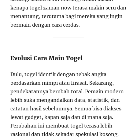
kenapa togel zaman now terasa makin seru dan
menantang, terutama bagi mereka yang ingin
bermain dengan cara cerdas.
Evolusi Cara Main Togel
Dulu, togel identik dengan tebak angka
berdasarkan mimpi atau firasat. Sekarang,
pendekatannya berubah total. Pemain modern
lebih suka mengandalkan data, statistik, dan
catatan hasil sebelumnya. Semua bisa diakses
lewat gadget, kapan saja dan di mana saja.
Perubahan ini membuat togel terasa lebih
rasional dan tidak sekadar spekulasi kosong.