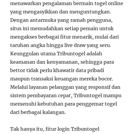
menawarkan pengalaman bermain togel online
yang mengasyikkan dan menguntungkan.
Dengan antarmuka yang ramah pengguna,
situs ini memudahkan setiap pemain untuk
mengakses berbagai fitur menarik, mulai dari
taruhan angka hingga live draw yang seru.
Keunggulan utama Tribuntogel adalah
keamanan dan kenyamanan, sehingga para
bettor tidak perlu khawatir data pribadi
maupun transaksi keuangan mereka bocor.
Melalui layanan pelanggan yang responsif dan
sistem pembayaran cepat, Tribuntogel mampu
memenuhi kebutuhan para penggemar togel
dari berbagai kalangan.
Tak hanya itu, fitur login Tribuntogel