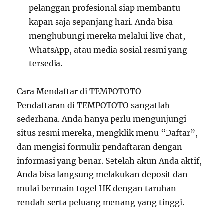
pelanggan profesional siap membantu
kapan saja sepanjang hari. Anda bisa
menghubungi mereka melalui live chat,
WhatsApp, atau media sosial resmi yang
tersedia.
Cara Mendaftar di TEMPOTOTO
Pendaftaran di TEMPOTOTO sangatlah
sederhana. Anda hanya perlu mengunjungi
situs resmi mereka, mengklik menu “Daftar”,
dan mengisi formulir pendaftaran dengan
informasi yang benar. Setelah akun Anda aktif,
Anda bisa langsung melakukan deposit dan
mulai bermain togel HK dengan taruhan
rendah serta peluang menang yang tinggi.