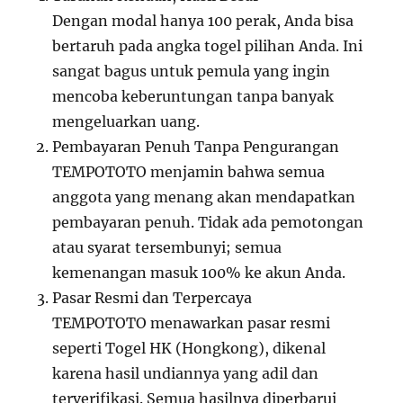
Dengan modal hanya 100 perak, Anda bisa
bertaruh pada angka togel pilihan Anda. Ini
sangat bagus untuk pemula yang ingin
mencoba keberuntungan tanpa banyak
mengeluarkan uang.
Pembayaran Penuh Tanpa Pengurangan
TEMPOTOTO menjamin bahwa semua
anggota yang menang akan mendapatkan
pembayaran penuh. Tidak ada pemotongan
atau syarat tersembunyi; semua
kemenangan masuk 100% ke akun Anda.
Pasar Resmi dan Terpercaya
TEMPOTOTO menawarkan pasar resmi
seperti Togel HK (Hongkong), dikenal
karena hasil undiannya yang adil dan
terverifikasi. Semua hasilnya diperbarui