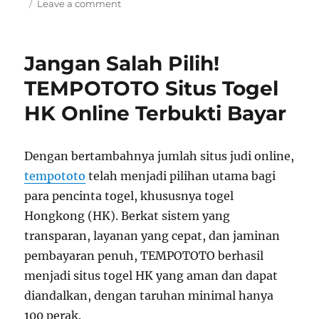
on
on
Leave a comment
Pasaran
Asia
hingga
Jangan Salah Pilih!
Eropa
Lengkap
TEMPOTOTO Situs Togel
di
HK Online Terbukti Bayar
Tempototo
–
Bandar
4D
Dengan bertambahnya jumlah situs judi online,
Togel
tempototo
telah menjadi pilihan utama bagi
Resmi
para pencinta togel, khususnya togel
2025
Hongkong (HK). Berkat sistem yang
transparan, layanan yang cepat, dan jaminan
pembayaran penuh, TEMPOTOTO berhasil
menjadi situs togel HK yang aman dan dapat
diandalkan, dengan taruhan minimal hanya
100 perak.