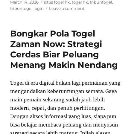
Posted
Tags
March 14, 2026
situs togel hk
,
togel hk
,
tribuntogel
,
on
on
tribuntogel login
Leave a comment
Rahasia
Jackpot
Fantastis
Bongkar Pola Togel
Togel
HK
Zaman Now: Strategi
di
Cerdas Biar Peluang
Situs
Togel
Menang Makin Nendang
HK
Togel di era digital bukan lagi permainan yang
mengandalkan keberuntungan semata. Gaya
main pemain sekarang sudah jauh lebih
modern, cepat, dan penuh perhitungan.
Dengan akses informasi yang luas, siapa pun
bisa belajar membaca peluang dan menyusun
strategi secara lebih matang. Inilah alasan