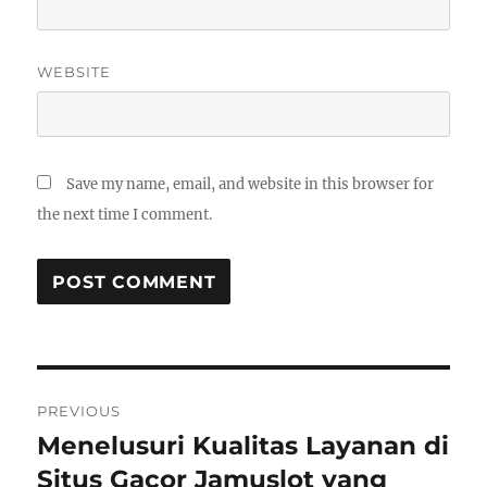
WEBSITE
Save my name, email, and website in this browser for
the next time I comment.
Post
PREVIOUS
navigation
Menelusuri Kualitas Layanan di
Previous
post:
Situs Gacor Jamuslot yang