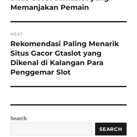
Memanjakan Pemain
NEXT
Rekomendasi Paling Menarik
Next
post:
Situs Gacor Gtaslot yang
Dikenal di Kalangan Para
Penggemar Slot
Search
SEARCH