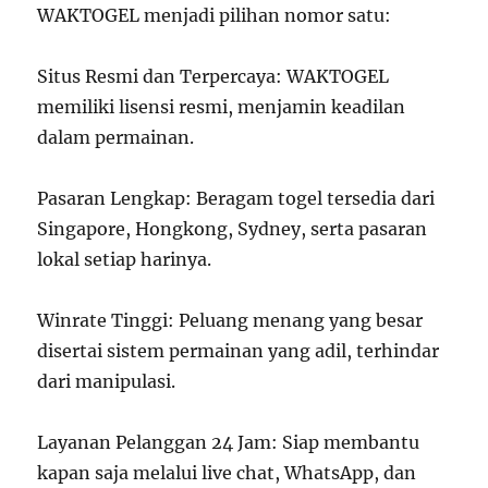
WAKTOGEL menjadi pilihan nomor satu:
Situs Resmi dan Terpercaya: WAKTOGEL
memiliki lisensi resmi, menjamin keadilan
dalam permainan.
Pasaran Lengkap: Beragam togel tersedia dari
Singapore, Hongkong, Sydney, serta pasaran
lokal setiap harinya.
Winrate Tinggi: Peluang menang yang besar
disertai sistem permainan yang adil, terhindar
dari manipulasi.
Layanan Pelanggan 24 Jam: Siap membantu
kapan saja melalui live chat, WhatsApp, dan