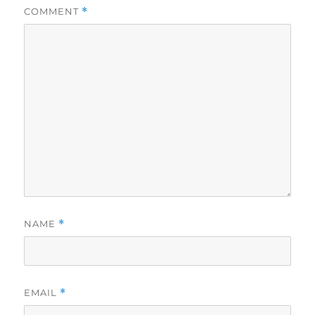
COMMENT
*
NAME
*
EMAIL
*