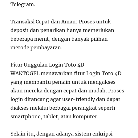
Telegram.
Transaksi Cepat dan Aman: Proses untuk
deposit dan penarikan hanya memerlukan
beberapa menit, dengan banyak pilihan
metode pembayaran.
Fitur Unggulan Login Toto 4D
WAKTOGEL menawarkan fitur Login Toto 4D
yang membantu pemain untuk mengakses
akun mereka dengan cepat dan mudah. Proses
login dirancang agar user-friendly dan dapat
diakses melalui berbagai perangkat seperti
smartphone, tablet, atau komputer.
Selain itu, dengan adanya sistem enkripsi