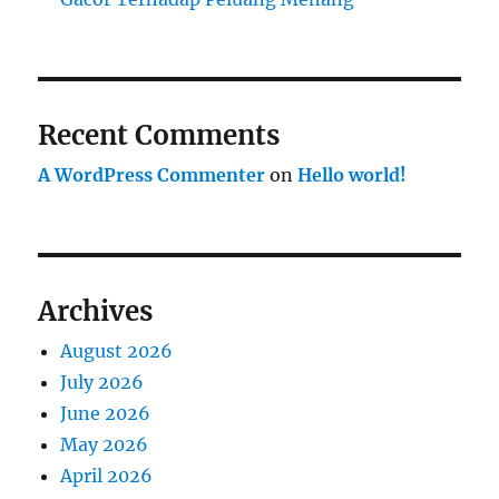
Recent Comments
A WordPress Commenter
on
Hello world!
Archives
August 2026
July 2026
June 2026
May 2026
April 2026