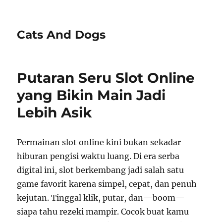
Cats And Dogs
Putaran Seru Slot Online
yang Bikin Main Jadi
Lebih Asik
Permainan slot online kini bukan sekadar
hiburan pengisi waktu luang. Di era serba
digital ini, slot berkembang jadi salah satu
game favorit karena simpel, cepat, dan penuh
kejutan. Tinggal klik, putar, dan—boom—
siapa tahu rezeki mampir. Cocok buat kamu