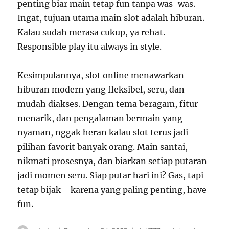
penting biar main tetap fun tanpa was-was.
Ingat, tujuan utama main slot adalah hiburan.
Kalau sudah merasa cukup, ya rehat.
Responsible play itu always in style.
Kesimpulannya, slot online menawarkan
hiburan modern yang fleksibel, seru, dan
mudah diakses. Dengan tema beragam, fitur
menarik, dan pengalaman bermain yang
nyaman, nggak heran kalau slot terus jadi
pilihan favorit banyak orang. Main santai,
nikmati prosesnya, dan biarkan setiap putaran
jadi momen seru. Siap putar hari ini? Gas, tapi
tetap bijak—karena yang paling penting, have
fun.