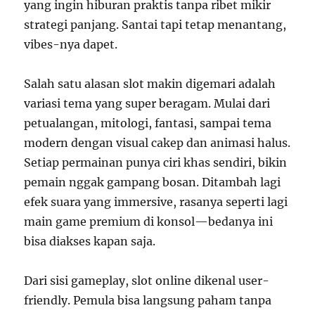
yang ingin hiburan praktis tanpa ribet mikir
strategi panjang. Santai tapi tetap menantang,
vibes-nya dapet.
Salah satu alasan slot makin digemari adalah
variasi tema yang super beragam. Mulai dari
petualangan, mitologi, fantasi, sampai tema
modern dengan visual cakep dan animasi halus.
Setiap permainan punya ciri khas sendiri, bikin
pemain nggak gampang bosan. Ditambah lagi
efek suara yang immersive, rasanya seperti lagi
main game premium di konsol—bedanya ini
bisa diakses kapan saja.
Dari sisi gameplay, slot online dikenal user-
friendly. Pemula bisa langsung paham tanpa