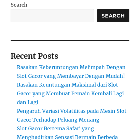
Bandar
Search
Togel
Online
SEARCH
Recent Posts
Rasakan Keberuntungan Melimpah Dengan
Slot Gacor yang Membayar Dengan Mudah!
Rasakan Keuntungan Maksimal dari Slot
Gacor yang Membuat Pemain Kembali Lagi
dan Lagi
Pengaruh Variasi Volatilitas pada Mesin Slot
Gacor Terhadap Peluang Menang
Slot Gacor Bertema Safari yang
Menghadirkan Sensasi Bermain Berbeda