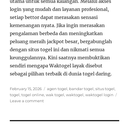
utama untuk semua kalangan. Melalui akses
login yang mudah dan layanan profesional,
setiap bettor dapat merasakan sensasi
kemenangan nyata. Jika ingin merasakan
pengalaman berbeda dan meningkatkan
peluang meraih jackpot besar, bergabunglah
dengan situs togel ini dan nikmati semua
keunggulannya. Kini saatnya membuktikan
sendiri mengapa Waktogel layak disebut
sebagai pilihan terbaik di dunia togel daring.
Posted
Tags
February 15, 2026
agen togel
,
bandar togel
,
situs togel
,
on
togel
,
togel online
,
wak togel
,
waktogel
,
waktogel login
on
Leave a comment
Main
Lebih
Efektif
di