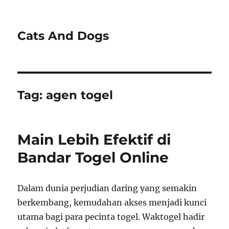
Cats And Dogs
Tag:
agen togel
Main Lebih Efektif di
Bandar Togel Online
Dalam dunia perjudian daring yang semakin
berkembang, kemudahan akses menjadi kunci
utama bagi para pecinta togel. Waktogel hadir