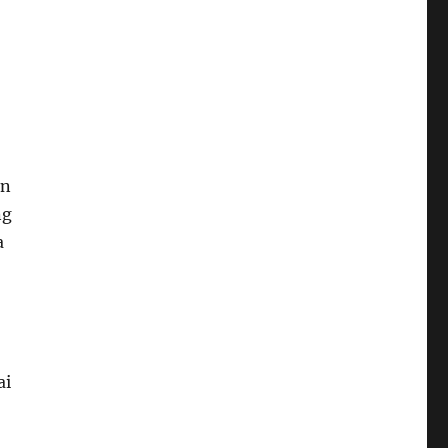
an
ng
a
ai