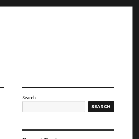
Search
SEARCH