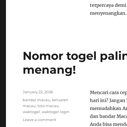
terpercaya dem
menyenangkan.
Nomor togel pali
menang!
Posted
January 22, 2026
Mencari cara c
on
Tags
bandar macau
,
keluaran
hari ini? Jangan
macau
,
toto macau
,
memudahkan And
waktogel
,
waktogel login
dan bandar Maca
on
Leave a comment
Anda bisa menda
Nomor