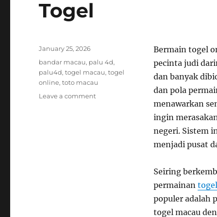
Togel
Posted
January 25, 2026
Bermain togel o
on
Tags
bandar macau
,
palu 4d
,
pecinta judi dar
palu4d
,
togel macau
,
togel
dan banyak dibi
online
,
toto macau
dan pola permai
on
Leave a comment
menawarkan sens
Data
Macau
ingin merasakan 
Sebagai
negeri. Sistem 
Senjata
menjadi pusat da
Main
Togel
Seiring berkemb
permainan
toge
populer adalah 
togel macau den