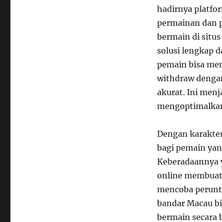
hadirnya platfo
permainan dan p
bermain di situ
solusi lengkap d
pemain bisa mem
withdraw denga
akurat. Ini menj
mengoptimalkan
Dengan karakter
bagi pemain yan
Keberadaannya y
online membuat 
mencoba perunt
bandar Macau bis
bermain secara 