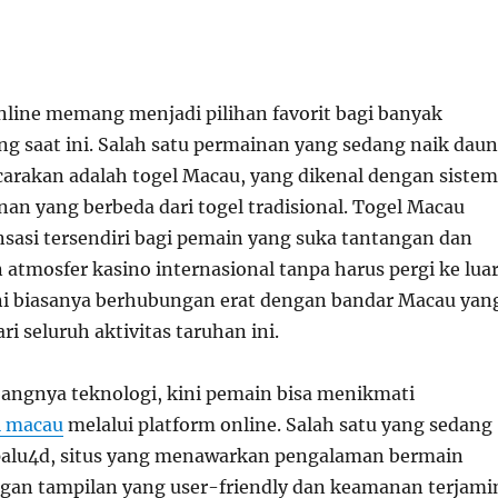
nline memang menjadi pilihan favorit bagi banyak
ing saat ini. Salah satu permainan yang sedang naik daun
carakan adalah togel Macau, yang dikenal dengan sistem
nan yang berbeda dari togel tradisional. Togel Macau
asi tersendiri bagi pemain yang suka tantangan dan
atmosfer kasino internasional tanpa harus pergi ke lua
ini biasanya berhubungan erat dengan bandar Macau yan
ri seluruh aktivitas taruhan ini.
angnya teknologi, kini pemain bisa menikmati
l macau
melalui platform online. Salah satu yang sedang
palu4d, situs yang menawarkan pengalaman bermain
gan tampilan yang user-friendly dan keamanan terjami