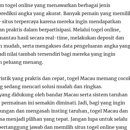
rm togel online yang menawarkan berbagai jenis
rediksi angka yang akurat. Banyak pemain yang memili
s-situs terpercaya karena mereka ingin mendapatkan
an praktis dalam berpartisipasi. Melalui togel online,
antau hasil secara real-time, melakukan deposit dan
n mudah, serta mengakses data pengeluaran angka yan
adi nilai tambah tersendiri bagi mereka yang ingin
 peluang menang.
istik yang praktis dan cepat, togel Macau memang coco
g sedang mencari solusi mudah dan ringkas.
ang didukung oleh bandar Macau serta sistem taruhan
permainan ini semakin diminati. Jadi, bagi yang ingin
ungan dan mengasah insting taruhan, togel Macau dan
a menjadi pilihan yang tepat. Jangan lupa untuk selalu
bertanggung jawab dan memilih situs togel online yang