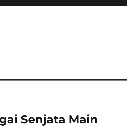
gai Senjata Main