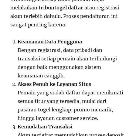
melakukan
tribuntogel daftar
atau registrasi
akun terlebih dahulu. Proses pendaftaran ini
sangat penting karena:
Keamanan Data Pengguna
Dengan registrasi, data pribadi dan
transaksi setiap pemain akan terlindungi
dengan baik menggunakan sistem
keamanan canggih.
Akses Penuh ke Layanan Situs
Pemain yang sudah daftar dapat menikmati
semua fitur yang tersedia, mulai dari
pasaran togel lengkap, promo menarik,
hingga layanan customer service.
Kemudahan Transaksi
Akun terdaftar memudahkan proses deposit