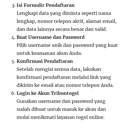
Isi Formulir Pendaftaran
Lengkapi data yang diminta seperti nama
lengkap, nomor telepon aktif, alamat email,
dan data lainnya secara benar dan valid.
Buat Username dan Password
Pilih username unik dan password yang kuat
untuk keamanan akun Anda.
Konfirmasi Pendaftaran
Setelah mengisi semua data, lakukan
konfirmasi pendaftaran melalui link yang
dikirim ke email atau nomor telepon Anda.
Login ke Akun Tribuntogel
Gunakan username dan password yang
sudah dibuat untuk masuk ke akun dan
mulai menikmati layanan togel online.