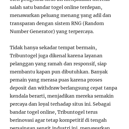
salah satu bandar togel online terdepan,
menawarkan peluang menang yang adil dan
transparan dengan sistem RNG (Random
Number Generator) yang terpercaya.
Tidak hanya sekadar tempat bermain,
Tribuntogel juga dikenal karena layanan
pelanggan yang ramah dan responsif, siap
membantu kapan pun dibutuhkan. Banyak
pemain yang merasa puas karena proses
deposit dan withdraw berlangsung cepat tanpa
kendala berarti, menjadikan mereka semakin
percaya dan loyal terhadap situs ini. Sebagai
bandar togel online, Tribuntogel terus
berinovasi agar tetap kompetitif di tengah
persaingan sengit industri ini, menawarkan