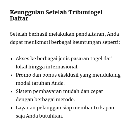
Keunggulan Setelah Tribuntogel
Daftar
Setelah berhasil melakukan pendaftaran, Anda
dapat menikmati berbagai keuntungan seperti:
Akses ke berbagai jenis pasaran togel dari
lokal hingga internasional.
Promo dan bonus eksklusif yang mendukung
modal taruhan Anda.
Sistem pembayaran mudah dan cepat
dengan berbagai metode.
Layanan pelanggan siap membantu kapan
saja Anda butuhkan.