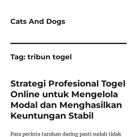
Cats And Dogs
Tag:
tribun togel
Strategi Profesional Togel
Online untuk Mengelola
Modal dan Menghasilkan
Keuntungan Stabil
Para pecinta taruhan daring pasti sudah tidak