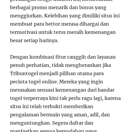
berbagai promo menarik dan bonus yang
menggiurkan. Kelebihan yang dimiliki situs ini
membuat para bettor merasa dihargai dan
termotivasi untuk terus meraih kemenangan
besar setiap harinya.
Dengan kombinasi fitur canggih dan layanan
penuh perhatian, tidak mengherankan jika
Tribuntogel menjadi pilihan utama para
pecinta togel online. Mereka yang ingin
merasakan sensasi kemenangan dari bandar
togel terpercaya kini tak perlu ragu lagi, karena
situs ini telah terbukti memberikan
pengalaman bermain yang aman, adil, dan
menguntungkan. Segera daftar dan
manfaatkan semua kemudahan yang