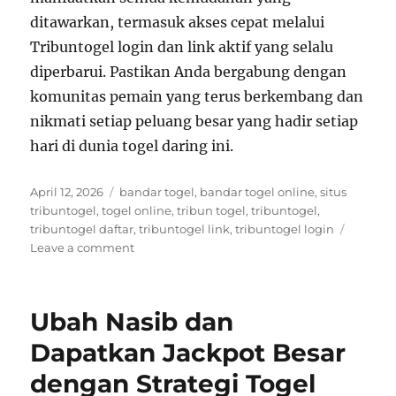
ditawarkan, termasuk akses cepat melalui
Tribuntogel login dan link aktif yang selalu
diperbarui. Pastikan Anda bergabung dengan
komunitas pemain yang terus berkembang dan
nikmati setiap peluang besar yang hadir setiap
hari di dunia togel daring ini.
Posted
Tags
April 12, 2026
bandar togel
,
bandar togel online
,
situs
on
tribuntogel
,
togel online
,
tribun togel
,
tribuntogel
,
tribuntogel daftar
,
tribuntogel link
,
tribuntogel login
on
Leave a comment
Cara
Efektif
Membaca
Ubah Nasib dan
Data
Togel
Dapatkan Jackpot Besar
Online
dengan Strategi Togel
untuk
Menang