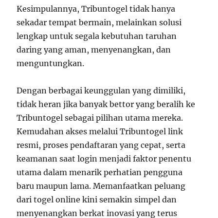
Kesimpulannya, Tribuntogel tidak hanya
sekadar tempat bermain, melainkan solusi
lengkap untuk segala kebutuhan taruhan
daring yang aman, menyenangkan, dan
menguntungkan.
Dengan berbagai keunggulan yang dimiliki,
tidak heran jika banyak bettor yang beralih ke
Tribuntogel sebagai pilihan utama mereka.
Kemudahan akses melalui Tribuntogel link
resmi, proses pendaftaran yang cepat, serta
keamanan saat login menjadi faktor penentu
utama dalam menarik perhatian pengguna
baru maupun lama. Memanfaatkan peluang
dari togel online kini semakin simpel dan
menyenangkan berkat inovasi yang terus