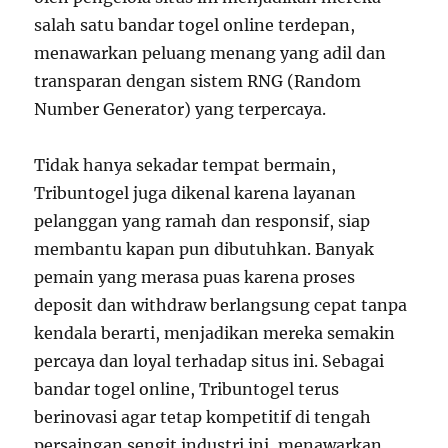
salah satu bandar togel online terdepan,
menawarkan peluang menang yang adil dan
transparan dengan sistem RNG (Random
Number Generator) yang terpercaya.
Tidak hanya sekadar tempat bermain,
Tribuntogel juga dikenal karena layanan
pelanggan yang ramah dan responsif, siap
membantu kapan pun dibutuhkan. Banyak
pemain yang merasa puas karena proses
deposit dan withdraw berlangsung cepat tanpa
kendala berarti, menjadikan mereka semakin
percaya dan loyal terhadap situs ini. Sebagai
bandar togel online, Tribuntogel terus
berinovasi agar tetap kompetitif di tengah
persaingan sengit industri ini, menawarkan