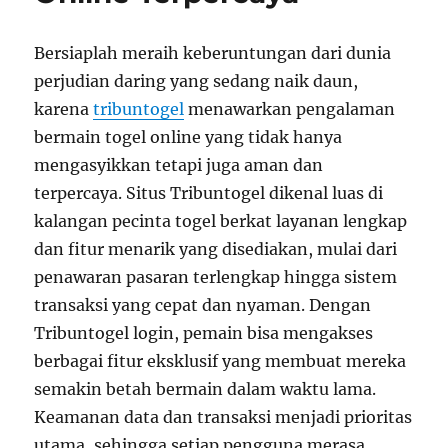
Keuntungan
Stabil
Bersiaplah meraih keberuntungan dari dunia
perjudian daring yang sedang naik daun,
karena
tribuntogel
menawarkan pengalaman
bermain togel online yang tidak hanya
mengasyikkan tetapi juga aman dan
terpercaya. Situs Tribuntogel dikenal luas di
kalangan pecinta togel berkat layanan lengkap
dan fitur menarik yang disediakan, mulai dari
penawaran pasaran terlengkap hingga sistem
transaksi yang cepat dan nyaman. Dengan
Tribuntogel login, pemain bisa mengakses
berbagai fitur eksklusif yang membuat mereka
semakin betah bermain dalam waktu lama.
Keamanan data dan transaksi menjadi prioritas
utama, sehingga setiap pengguna merasa