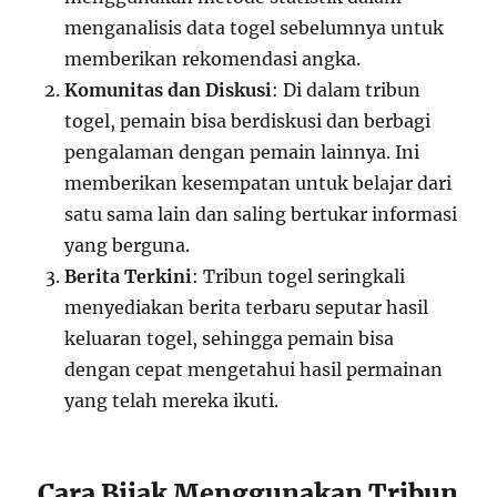
menganalisis data togel sebelumnya untuk
memberikan rekomendasi angka.
Komunitas dan Diskusi
: Di dalam tribun
togel, pemain bisa berdiskusi dan berbagi
pengalaman dengan pemain lainnya. Ini
memberikan kesempatan untuk belajar dari
satu sama lain dan saling bertukar informasi
yang berguna.
Berita Terkini
: Tribun togel seringkali
menyediakan berita terbaru seputar hasil
keluaran togel, sehingga pemain bisa
dengan cepat mengetahui hasil permainan
yang telah mereka ikuti.
Cara Bijak Menggunakan Tribun