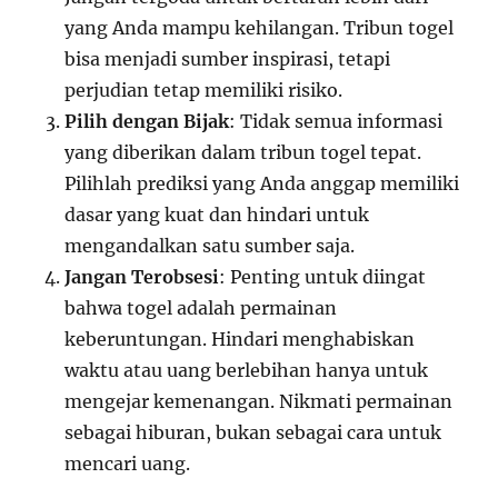
yang Anda mampu kehilangan. Tribun togel
bisa menjadi sumber inspirasi, tetapi
perjudian tetap memiliki risiko.
Pilih dengan Bijak
: Tidak semua informasi
yang diberikan dalam tribun togel tepat.
Pilihlah prediksi yang Anda anggap memiliki
dasar yang kuat dan hindari untuk
mengandalkan satu sumber saja.
Jangan Terobsesi
: Penting untuk diingat
bahwa togel adalah permainan
keberuntungan. Hindari menghabiskan
waktu atau uang berlebihan hanya untuk
mengejar kemenangan. Nikmati permainan
sebagai hiburan, bukan sebagai cara untuk
mencari uang.