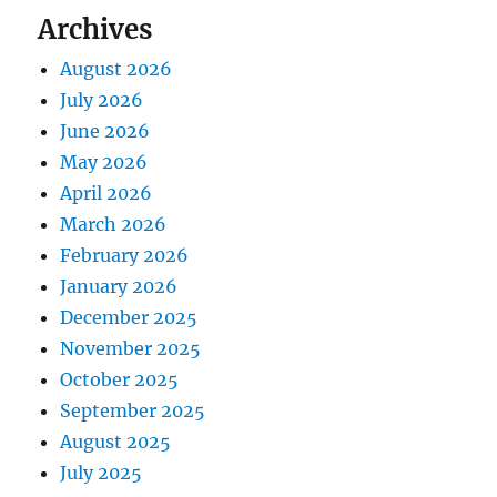
Archives
August 2026
July 2026
June 2026
May 2026
April 2026
March 2026
February 2026
January 2026
December 2025
November 2025
October 2025
September 2025
August 2025
July 2025