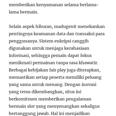
memberikan kenyamanan selama berlama-
lama bermain.
Selain aspek hiburan, madugenit menekankan
pentingnya keamanan data dan transaksi para
penggunanya. Sistem enkripsi canggih
digunakan untuk menjaga kerahasiaan
informasi, sehingga pemain dapat fokus
menikmati permainan tanpa rasa khawatir.
Berbagai kebijakan fair play juga diterapkan,
memastikan setiap peserta memiliki peluang
yang sama untuk menang. Dengan inovasi
yang terus dikembangkan, situs ini
berkomitmen memberikan pengalaman
bermain slot yang menyenangkan sekaligus
bertanggung jawab. Hal ini menjadikan