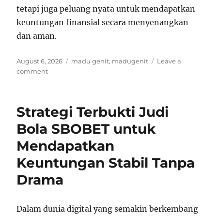
tetapi juga peluang nyata untuk mendapatkan
keuntungan finansial secara menyenangkan
dan aman.
Posted
Tags
August 6, 2026
madu genit
,
madugenit
Leave a
on
on
comment
Temukan
Strategi
Jitu
Strategi Terbukti Judi
yang
Membantu
Bola SBOBET untuk
Kamu
Mendapatkan
Raih
Jackpot
Keuntungan Stabil Tanpa
Besar
dari
Drama
Slot
Online
Favorit
Dalam dunia digital yang semakin berkembang