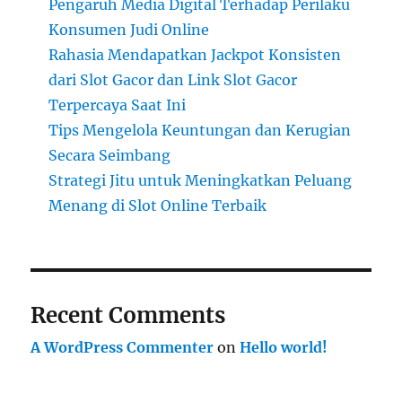
Pengaruh Media Digital Terhadap Perilaku
Konsumen Judi Online
Rahasia Mendapatkan Jackpot Konsisten
dari Slot Gacor dan Link Slot Gacor
Terpercaya Saat Ini
Tips Mengelola Keuntungan dan Kerugian
Secara Seimbang
Strategi Jitu untuk Meningkatkan Peluang
Menang di Slot Online Terbaik
Recent Comments
A WordPress Commenter
on
Hello world!