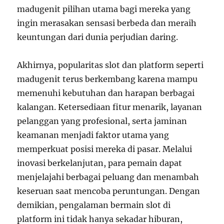
madugenit pilihan utama bagi mereka yang
ingin merasakan sensasi berbeda dan meraih
keuntungan dari dunia perjudian daring.
Akhirnya, popularitas slot dan platform seperti
madugenit terus berkembang karena mampu
memenuhi kebutuhan dan harapan berbagai
kalangan. Ketersediaan fitur menarik, layanan
pelanggan yang profesional, serta jaminan
keamanan menjadi faktor utama yang
memperkuat posisi mereka di pasar. Melalui
inovasi berkelanjutan, para pemain dapat
menjelajahi berbagai peluang dan menambah
keseruan saat mencoba peruntungan. Dengan
demikian, pengalaman bermain slot di
platform ini tidak hanya sekadar hiburan,