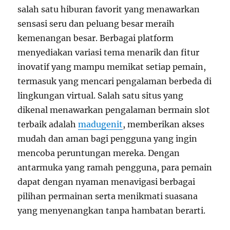
salah satu hiburan favorit yang menawarkan
sensasi seru dan peluang besar meraih
kemenangan besar. Berbagai platform
menyediakan variasi tema menarik dan fitur
inovatif yang mampu memikat setiap pemain,
termasuk yang mencari pengalaman berbeda di
lingkungan virtual. Salah satu situs yang
dikenal menawarkan pengalaman bermain slot
terbaik adalah
madugenit
, memberikan akses
mudah dan aman bagi pengguna yang ingin
mencoba peruntungan mereka. Dengan
antarmuka yang ramah pengguna, para pemain
dapat dengan nyaman menavigasi berbagai
pilihan permainan serta menikmati suasana
yang menyenangkan tanpa hambatan berarti.