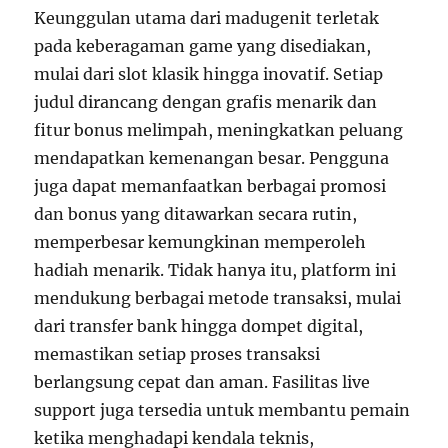
Keunggulan utama dari madugenit terletak
pada keberagaman game yang disediakan,
mulai dari slot klasik hingga inovatif. Setiap
judul dirancang dengan grafis menarik dan
fitur bonus melimpah, meningkatkan peluang
mendapatkan kemenangan besar. Pengguna
juga dapat memanfaatkan berbagai promosi
dan bonus yang ditawarkan secara rutin,
memperbesar kemungkinan memperoleh
hadiah menarik. Tidak hanya itu, platform ini
mendukung berbagai metode transaksi, mulai
dari transfer bank hingga dompet digital,
memastikan setiap proses transaksi
berlangsung cepat dan aman. Fasilitas live
support juga tersedia untuk membantu pemain
ketika menghadapi kendala teknis,