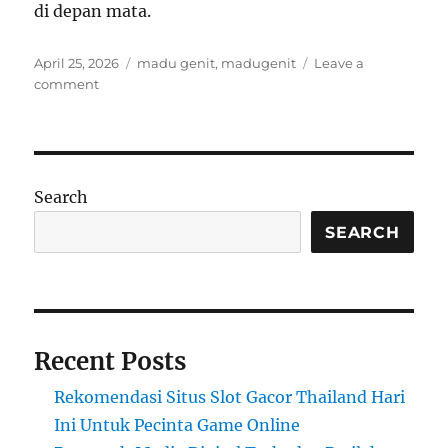
di depan mata.
Posted
Tags
April 25, 2026
madu genit
,
madugenit
Leave a
on
on
comment
Strategi
Terbukti
Judi
Bola
SBOBET
Search
untuk
Mendapatkan
SEARCH
Keuntungan
Stabil
Tanpa
Drama
Recent Posts
Rekomendasi Situs Slot Gacor Thailand Hari
Ini Untuk Pecinta Game Online