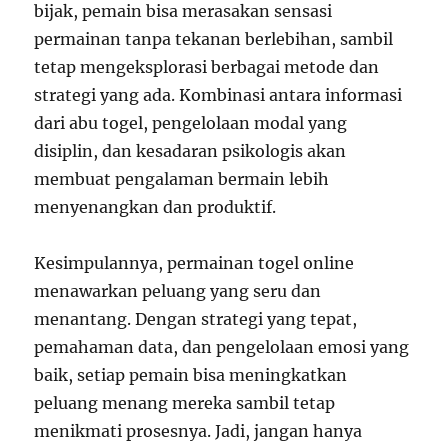
bijak, pemain bisa merasakan sensasi
permainan tanpa tekanan berlebihan, sambil
tetap mengeksplorasi berbagai metode dan
strategi yang ada. Kombinasi antara informasi
dari abu togel, pengelolaan modal yang
disiplin, dan kesadaran psikologis akan
membuat pengalaman bermain lebih
menyenangkan dan produktif.
Kesimpulannya, permainan togel online
menawarkan peluang yang seru dan
menantang. Dengan strategi yang tepat,
pemahaman data, dan pengelolaan emosi yang
baik, setiap pemain bisa meningkatkan
peluang menang mereka sambil tetap
menikmati prosesnya. Jadi, jangan hanya