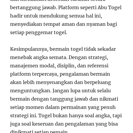
bertanggung jawab. Platform seperti Abu Togel
hadir untuk mendukung semua hal ini,
menyediakan tempat aman dan nyaman bagi
setiap penggemar togel.
Kesimpulannya, bermain togel tidak sekadar
menebak angka semata. Dengan strategi,
manajemen modal, disiplin, dan referensi
platform terpercaya, pengalaman bermain
akan lebih menyenangkan dan berpeluang
menguntungkan. Jangan lupa untuk selalu
bermain dengan tanggung jawab dan nikmati
setiap momen dalam permainan yang penuh
strategi ini. Togel bukan hanya soal angka, tapi
juga soal keseruan dan pengalaman yang bisa
dinikmati setiap pemain.