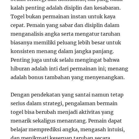
kalah penting adalah disiplin dan kesabaran.
Togel bukan permainan instan untuk kaya
cepat. Pemain yang sabar dan disiplin dalam
menganalisis angka serta mengatur taruhan
biasanya memiliki peluang lebih besar untuk
konsisten menang dalam jangka panjang.
Penting juga untuk selalu mengingat bahwa
hiburan adalah inti dari permainan ini; menang
adalah bonus tambahan yang menyenangkan.
Dengan pendekatan yang santai namun tetap
serius dalam strategi, pengalaman bermain
togel bisa berubah menjadi aktivitas yang
menarik sekaligus menantang. Pemain dapat
belajar memprediksi angka, mengasah intuisi,
dan menikmati keseruan taruhan secara