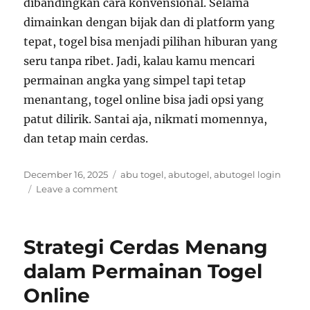
dibandingkan cara konvensional. Selama
dimainkan dengan bijak dan di platform yang
tepat, togel bisa menjadi pilihan hiburan yang
seru tanpa ribet. Jadi, kalau kamu mencari
permainan angka yang simpel tapi tetap
menantang, togel online bisa jadi opsi yang
patut dilirik. Santai aja, nikmati momennya,
dan tetap main cerdas.
Posted
Tags
December 16, 2025
abu togel
,
abutogel
,
abutogel login
on
on
Leave a comment
Menikmati
Sensasi
Togel
Strategi Cerdas Menang
Online
dengan
dalam Permainan Togel
Cara
Online
yang
Lebih