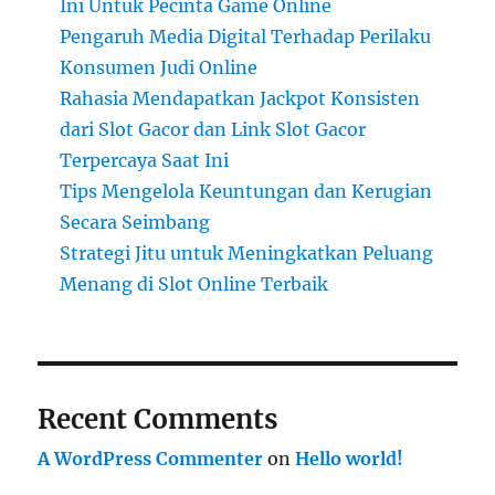
Ini Untuk Pecinta Game Online
Pengaruh Media Digital Terhadap Perilaku
Konsumen Judi Online
Rahasia Mendapatkan Jackpot Konsisten
dari Slot Gacor dan Link Slot Gacor
Terpercaya Saat Ini
Tips Mengelola Keuntungan dan Kerugian
Secara Seimbang
Strategi Jitu untuk Meningkatkan Peluang
Menang di Slot Online Terbaik
Recent Comments
A WordPress Commenter
on
Hello world!