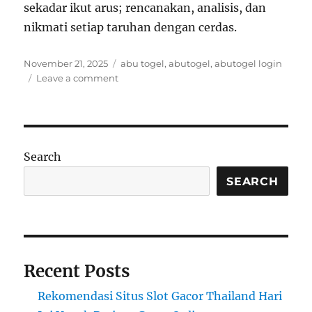
sekadar ikut arus; rencanakan, analisis, dan
nikmati setiap taruhan dengan cerdas.
Posted
Tags
November 21, 2025
abu togel
,
abutogel
,
abutogel login
on
on
Leave a comment
Strategi
Cerdas
Menang
dalam
Permainan
Search
Togel
Online
SEARCH
Recent Posts
Rekomendasi Situs Slot Gacor Thailand Hari