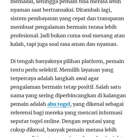
memadai, sehingga pemain bisa merasa lebih
nyaman saat bertransaksi. Ditambah lagi,
sistem pembayaran yang cepat dan transparan
membuat pengalaman bermain terasa lebih
profesional. Jadi bukan cuma soal menang atau
kalah, tapi juga soal rasa aman dan nyaman.
Di tengah banyaknya pilihan platform, pemain
tentu perlu selektif. Memilih layanan yang
terpercaya adalah langkah awal agar
pengalaman bermain tetap positif. Salah satu
nama yang sering diperbincangkan di kalangan
pemain adalah
abu togel
, yang dikenal sebagai
referensi bagi mereka yang mencari informasi
seputar togel online. Dengan reputasi yang
cukup dikenal, banyak pemain merasa lebih