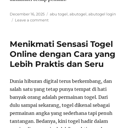
Posted
Tags
December 16, 2025
abu togel
,
abutogel
,
abutogel login
on
on
Leave a comment
Strategi
Cerdas
Menang
Menikmati Sensasi Togel
di
Permainan
Online dengan Cara yang
Togel
Lebih Praktis dan Seru
yang
Seru
dan
Menguntungkan
Dunia hiburan digital terus berkembang, dan
salah satu yang tetap punya tempat di hati
banyak orang adalah permainan togel. Dari
dulu sampai sekarang, togel dikenal sebagai
permainan angka yang sederhana tapi penuh
tantangan. Bedanya, kini togel hadir dalam