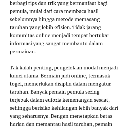
berbagi tips dan trik yang bermanfaat bagi
pemula, mulai dari cara membaca hasil
sebelumnya hingga metode memasang
taruhan yang lebih efisien. Tidak jarang
komunitas online menjadi tempat bertukar
informasi yang sangat membantu dalam
permainan.
Tak kalah penting, pengelolaan modal menjadi
kunci utama. Bermain judi online, termasuk
togel, memerlukan disiplin dalam mengatur
taruhan. Banyak pemain pemula sering
terjebak dalam euforia kemenangan sesaat,
sehingga berisiko kehilangan lebih banyak dari
yang seharusnya. Dengan menetapkan batas
harian dan memantau hasil taruhan, pemain