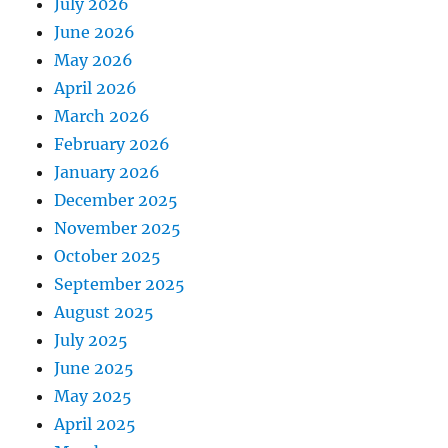
July 2026
June 2026
May 2026
April 2026
March 2026
February 2026
January 2026
December 2025
November 2025
October 2025
September 2025
August 2025
July 2025
June 2025
May 2025
April 2025