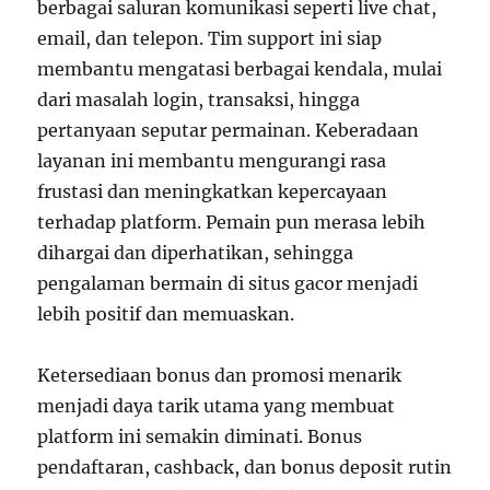
berbagai saluran komunikasi seperti live chat,
email, dan telepon. Tim support ini siap
membantu mengatasi berbagai kendala, mulai
dari masalah login, transaksi, hingga
pertanyaan seputar permainan. Keberadaan
layanan ini membantu mengurangi rasa
frustasi dan meningkatkan kepercayaan
terhadap platform. Pemain pun merasa lebih
dihargai dan diperhatikan, sehingga
pengalaman bermain di situs gacor menjadi
lebih positif dan memuaskan.
Ketersediaan bonus dan promosi menarik
menjadi daya tarik utama yang membuat
platform ini semakin diminati. Bonus
pendaftaran, cashback, dan bonus deposit rutin