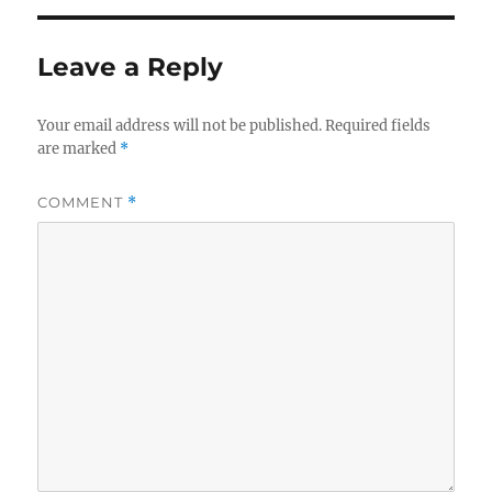
Leave a Reply
Your email address will not be published.
Required fields
are marked
*
COMMENT
*