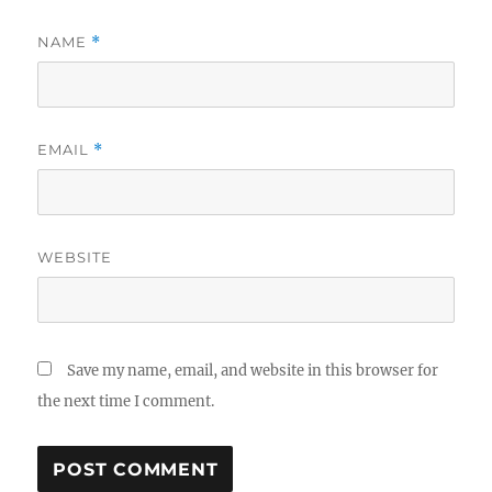
NAME
*
EMAIL
*
WEBSITE
Save my name, email, and website in this browser for
the next time I comment.