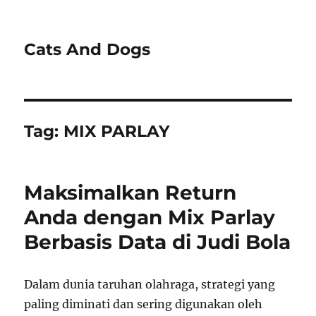
Cats And Dogs
Tag:
MIX PARLAY
Maksimalkan Return
Anda dengan Mix Parlay
Berbasis Data di Judi Bola
Dalam dunia taruhan olahraga, strategi yang
paling diminati dan sering digunakan oleh