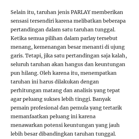
Selain itu, taruhan jenis PARLAY memberikan
sensasi tersendiri karena melibatkan beberapa
pertandingan dalam satu taruhan tunggal.
Ketika semua pilihan dalam parlay tersebut
menang, kemenangan besar menanti di ujung
garis. Tetapi, jika satu pertandingan saja kalah,
seluruh taruhan akan hangus dan keuntungan
pun hilang. Oleh karena itu, menempatkan
taruhan ini harus dilakukan dengan
perhitungan matang dan analisis yang tepat
agar peluang sukses lebih tinggi. Banyak
pemain profesional dan pemula yang tertarik
memanfaatkan peluang ini karena
menawarkan potensi keuntungan yang jauh
lebih besar dibandingkan taruhan tunggal.