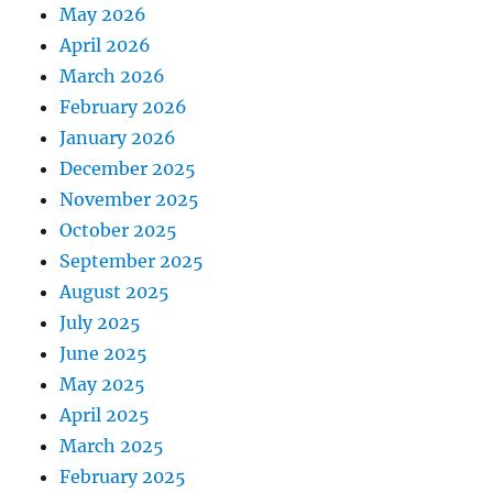
May 2026
April 2026
March 2026
February 2026
January 2026
December 2025
November 2025
October 2025
September 2025
August 2025
July 2025
June 2025
May 2025
April 2025
March 2025
February 2025