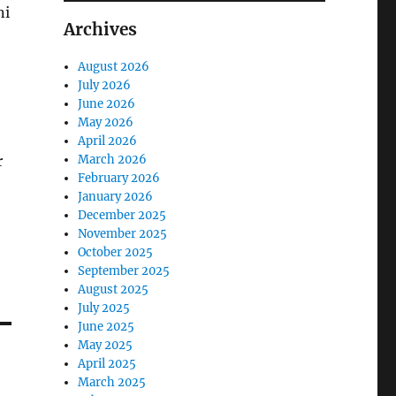
ni
Archives
August 2026
July 2026
June 2026
May 2026
April 2026
r
March 2026
February 2026
January 2026
December 2025
November 2025
October 2025
September 2025
August 2025
July 2025
June 2025
May 2025
April 2025
March 2025