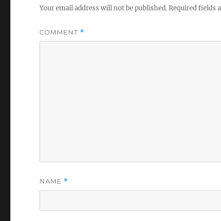
Your email address will not be published.
Required fields
COMMENT
*
NAME
*