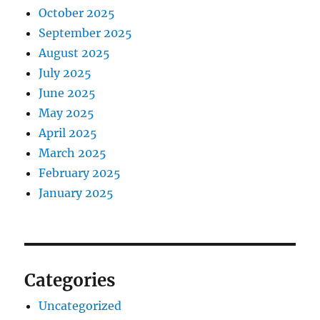
October 2025
September 2025
August 2025
July 2025
June 2025
May 2025
April 2025
March 2025
February 2025
January 2025
Categories
Uncategorized