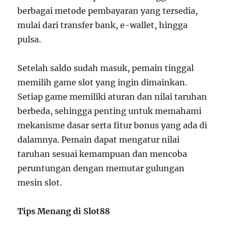
berbagai metode pembayaran yang tersedia,
mulai dari transfer bank, e-wallet, hingga
pulsa.
Setelah saldo sudah masuk, pemain tinggal
memilih game slot yang ingin dimainkan.
Setiap game memiliki aturan dan nilai taruhan
berbeda, sehingga penting untuk memahami
mekanisme dasar serta fitur bonus yang ada di
dalamnya. Pemain dapat mengatur nilai
taruhan sesuai kemampuan dan mencoba
peruntungan dengan memutar gulungan
mesin slot.
Tips Menang di Slot88