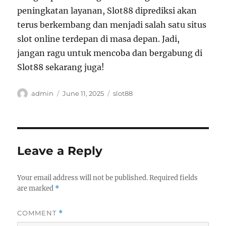
peningkatan layanan, Slot88 diprediksi akan
terus berkembang dan menjadi salah satu situs
slot online terdepan di masa depan. Jadi,
jangan ragu untuk mencoba dan bergabung di
Slot88 sekarang juga!
Author
Posted
Tags
admin
June 11, 2025
slot88
on
Leave a Reply
Your email address will not be published.
Required fields
are marked
*
COMMENT
*