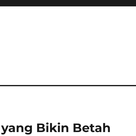
 yang Bikin Betah