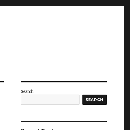
Search
SEARCH