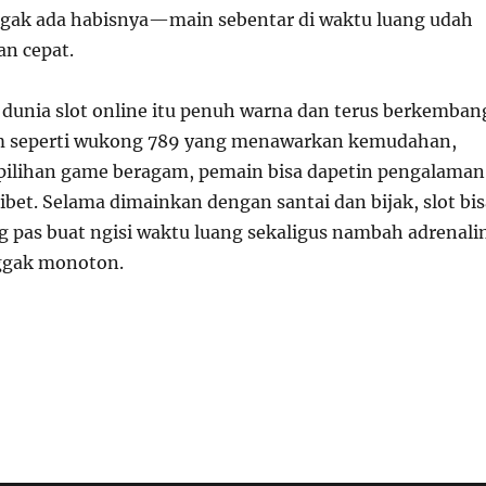
gak ada habisnya—main sebentar di waktu luang udah
an cepat.
dunia slot online itu penuh warna dan terus berkemban
m seperti wukong 789 yang menawarkan kemudahan,
pilihan game beragam, pemain bisa dapetin pengalaman
ibet. Selama dimainkan dengan santai dan bijak, slot bis
ng pas buat ngisi waktu luang sekaligus nambah adrenali
nggak monoton.