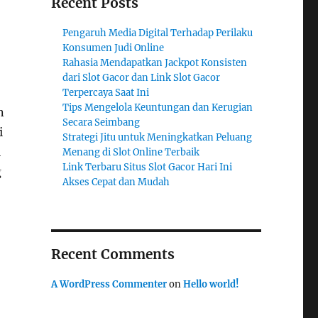
Recent Posts
Pengaruh Media Digital Terhadap Perilaku
Konsumen Judi Online
Rahasia Mendapatkan Jackpot Konsisten
dari Slot Gacor dan Link Slot Gacor
Terpercaya Saat Ini
Tips Mengelola Keuntungan dan Kerugian
n
Secara Seimbang
i
Strategi Jitu untuk Meningkatkan Peluang
i
Menang di Slot Online Terbaik
Link Terbaru Situs Slot Gacor Hari Ini
g
Akses Cepat dan Mudah
Recent Comments
A WordPress Commenter
on
Hello world!