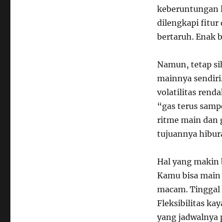
keberuntungan l
dilengkapi fitu
bertaruh. Enak b
Namun, tetap si
mainnya sendiri
volatilitas rend
“gas terus samp
ritme main dan 
tujuannya hibura
Hal yang makin 
Kamu bisa main l
macam. Tinggal l
Fleksibilitas ka
yang jadwalnya 