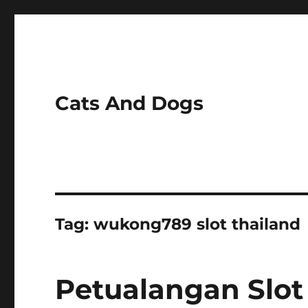
Cats And Dogs
Tag:
wukong789 slot thailand
Petualangan Slot