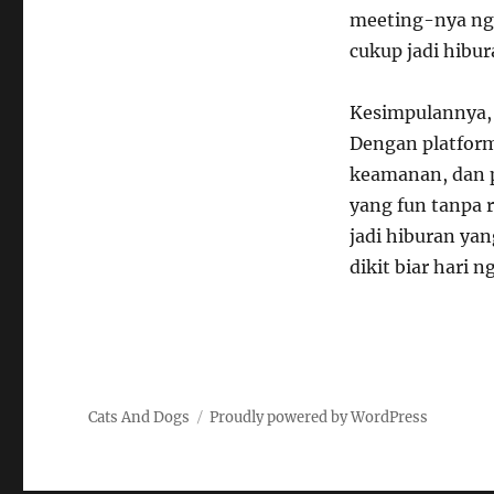
meeting-nya ng
cukup jadi hibur
Kesimpulannya, 
Dengan platfor
keamanan, dan 
yang fun tanpa r
jadi hiburan ya
dikit biar hari 
Cats And Dogs
Proudly powered by WordPress