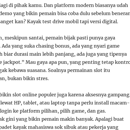
agi di pihak kamu. Dan platform modern biasanya udah
r demo yang bikin pemain bisa coba dulu sebelum benera
anget kan? Kayak test drive mobil tapi versi digital.
h, meskipun santai, pemain bijak pasti punya gaya
. Ada yang suka chasing bonus, ada yang nyari game
ah biar durasi main lebih panjang, ada juga yang tipenya
e jackpot.” Mau gaya apa pun, yang penting tetap kontro
gak kebawa suasana. Soalnya permainan slot itu
n, bukan bikin stres.
bikin slot online populer juga karena aksesnya gampang
ewat HP, tablet, atau laptop tanpa perlu install macam-
ogin ke platform pilihan, pilih game, dan gas.
yak gini yang bikin pemain makin banyak. Apalagi buat
padet kayak mahasiswa sok sibuk atau pekerja yang