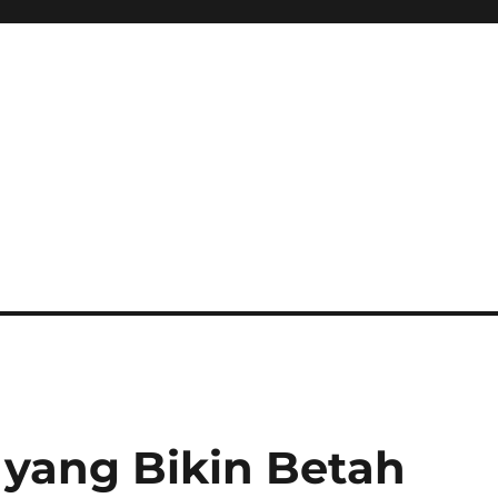
 yang Bikin Betah