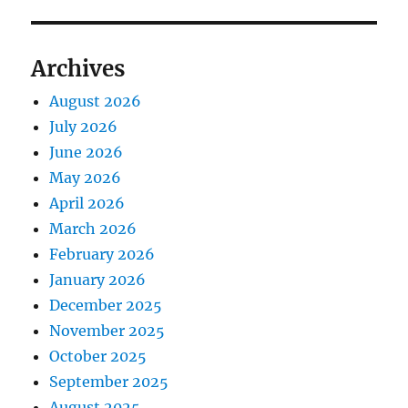
Archives
August 2026
July 2026
June 2026
May 2026
April 2026
March 2026
February 2026
January 2026
December 2025
November 2025
October 2025
September 2025
August 2025