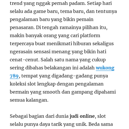
trend yang nggak pernah padam. Setiap hari
selalu ada game baru, tema baru, dan tentunya
pengalaman baru yang bikin pemain
penasaran. Di tengah ramainya pilihan itu,
makin banyak orang yang cari platform
terpercaya buat menikmati hiburan sekaligus
ngerasain sensasi menang yang bikin hati
cenat-cenut. Salah satu nama yang cukup
sering dibahas belakangan ini adalah
wukong
789
, tempat yang digadang-gadang punya
koleksi slot lengkap dengan pengalaman
bermain yang smooth dan gampang dipahami
semua kalangan.
Sebagai bagian dari dunia
judi online
, slot
selalu punya daya tarik yang unik. Beda sama