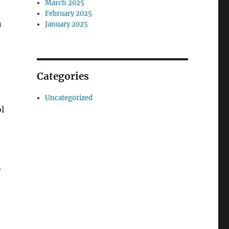
March 2025
February 2025
n
January 2025
Categories
Uncategorized
l
.