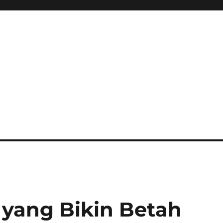
 yang Bikin Betah