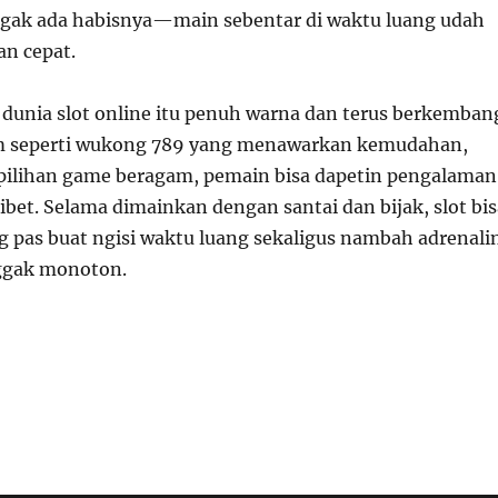
gak ada habisnya—main sebentar di waktu luang udah
an cepat.
dunia slot online itu penuh warna dan terus berkemban
m seperti wukong 789 yang menawarkan kemudahan,
pilihan game beragam, pemain bisa dapetin pengalaman
ibet. Selama dimainkan dengan santai dan bijak, slot bis
ng pas buat ngisi waktu luang sekaligus nambah adrenali
nggak monoton.