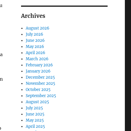
u
Archives
August 2026
July 2026
June 2026
May 2026
April 2026
ma
March 2026
February 2026
January 2026
December 2025
in
November 2025
October 2025
September 2025
August 2025
July 2025
June 2025
May 2025
April 2025
p