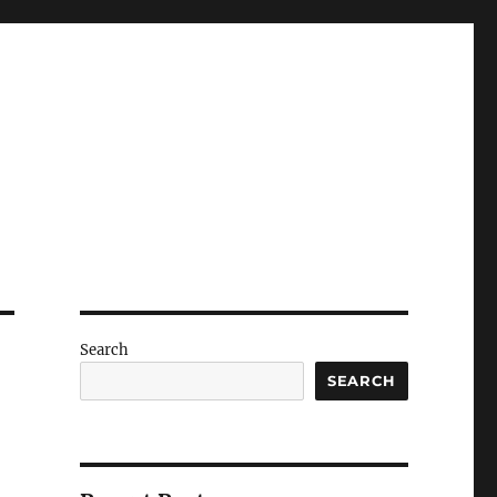
Search
SEARCH