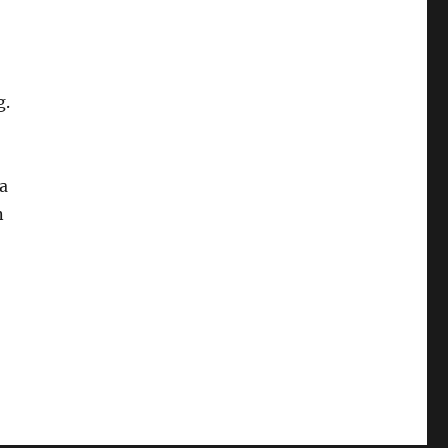
g.
a
n