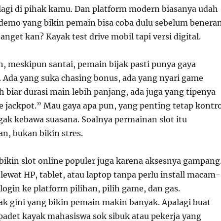
agi di pihak kamu. Dan platform modern biasanya udah
r demo yang bikin pemain bisa coba dulu sebelum benera
anget kan? Kayak test drive mobil tapi versi digital.
h, meskipun santai, pemain bijak pasti punya gaya
. Ada yang suka chasing bonus, ada yang nyari game
ah biar durasi main lebih panjang, ada juga yang tipenya
e jackpot.” Mau gaya apa pun, yang penting tetap kontro
gak kebawa suasana. Soalnya permainan slot itu
n, bukan bikin stres.
bikin slot online populer juga karena aksesnya gampang
ewat HP, tablet, atau laptop tanpa perlu install macam-
ogin ke platform pilihan, pilih game, dan gas.
yak gini yang bikin pemain makin banyak. Apalagi buat
padet kayak mahasiswa sok sibuk atau pekerja yang