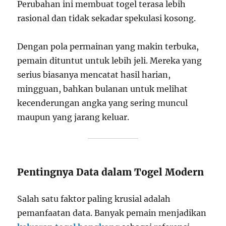
Perubahan ini membuat togel terasa lebih
rasional dan tidak sekadar spekulasi kosong.
Dengan pola permainan yang makin terbuka,
pemain dituntut untuk lebih jeli. Mereka yang
serius biasanya mencatat hasil harian,
mingguan, bahkan bulanan untuk melihat
kecenderungan angka yang sering muncul
maupun yang jarang keluar.
Pentingnya Data dalam Togel Modern
Salah satu faktor paling krusial adalah
pemanfaatan data. Banyak pemain menjadikan