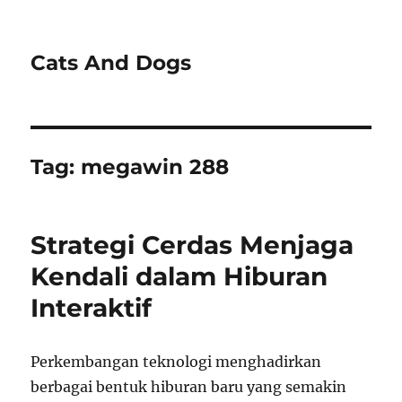
Cats And Dogs
Tag:
megawin 288
Strategi Cerdas Menjaga
Kendali dalam Hiburan
Interaktif
Perkembangan teknologi menghadirkan
berbagai bentuk hiburan baru yang semakin