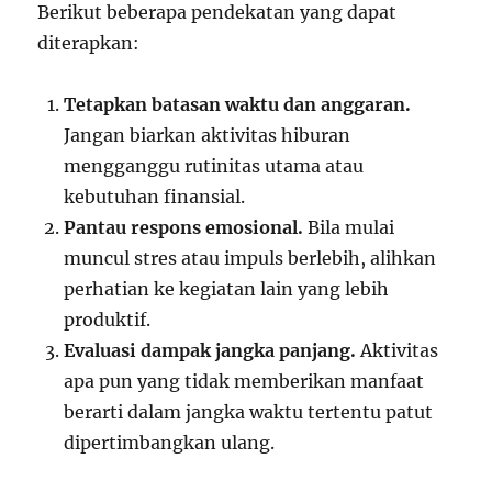
Berikut beberapa pendekatan yang dapat
diterapkan:
Tetapkan batasan waktu dan anggaran.
Jangan biarkan aktivitas hiburan
mengganggu rutinitas utama atau
kebutuhan finansial.
Pantau respons emosional.
Bila mulai
muncul stres atau impuls berlebih, alihkan
perhatian ke kegiatan lain yang lebih
produktif.
Evaluasi dampak jangka panjang.
Aktivitas
apa pun yang tidak memberikan manfaat
berarti dalam jangka waktu tertentu patut
dipertimbangkan ulang.