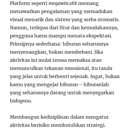
Platform seperti
megawin288
memang
menawarkan pengalaman yang memadukan
visual menarik dan sistem yang serba otomatis.
Namun, terlepas dari fitur dan kemudahannya,
pengguna harus mampu menata ekspektasi.
Prinsipnya sederhana: hiburan seharusnya
menyenangkan, bukan membebani. Jika
aktivitas ini mulai terasa memaksa atau
memunculkan tekanan emosional, itu tanda
yang jelas untuk berhenti sejenak. Ingat, bukan
kamu yang mengejar hiburan—hiburanlah
yang seharusnya datang untuk menyegarkan
hidupmu.
Membangun kedisiplinan dalam mengatur
aktivitas berisiko membutuhkan strategi.