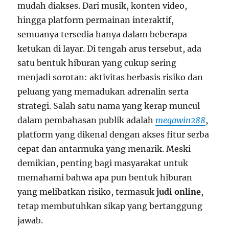
mudah diakses. Dari musik, konten video,
hingga platform permainan interaktif,
semuanya tersedia hanya dalam beberapa
ketukan di layar. Di tengah arus tersebut, ada
satu bentuk hiburan yang cukup sering
menjadi sorotan: aktivitas berbasis risiko dan
peluang yang memadukan adrenalin serta
strategi. Salah satu nama yang kerap muncul
dalam pembahasan publik adalah
megawin288
,
platform yang dikenal dengan akses fitur serba
cepat dan antarmuka yang menarik. Meski
demikian, penting bagi masyarakat untuk
memahami bahwa apa pun bentuk hiburan
yang melibatkan risiko, termasuk
judi online
,
tetap membutuhkan sikap yang bertanggung
jawab.