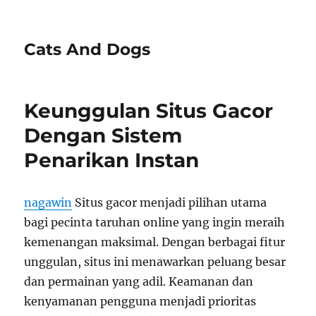
Cats And Dogs
Keunggulan Situs Gacor
Dengan Sistem
Penarikan Instan
nagawin
Situs gacor menjadi pilihan utama
bagi pecinta taruhan online yang ingin meraih
kemenangan maksimal. Dengan berbagai fitur
unggulan, situs ini menawarkan peluang besar
dan permainan yang adil. Keamanan dan
kenyamanan pengguna menjadi prioritas