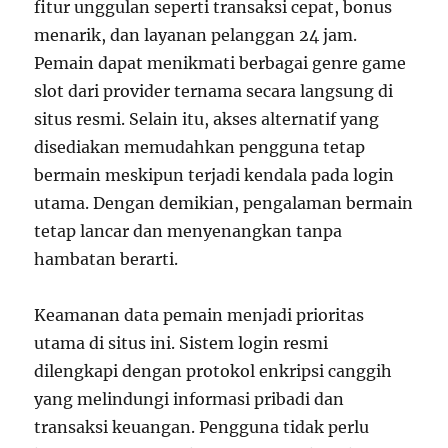
fitur unggulan seperti transaksi cepat, bonus
menarik, dan layanan pelanggan 24 jam.
Pemain dapat menikmati berbagai genre game
slot dari provider ternama secara langsung di
situs resmi. Selain itu, akses alternatif yang
disediakan memudahkan pengguna tetap
bermain meskipun terjadi kendala pada login
utama. Dengan demikian, pengalaman bermain
tetap lancar dan menyenangkan tanpa
hambatan berarti.
Keamanan data pemain menjadi prioritas
utama di situs ini. Sistem login resmi
dilengkapi dengan protokol enkripsi canggih
yang melindungi informasi pribadi dan
transaksi keuangan. Pengguna tidak perlu