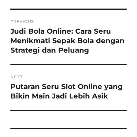
Post
PREVIOUS
navigation
Judi Bola Online: Cara Seru
Previous
post:
Menikmati Sepak Bola dengan
Strategi dan Peluang
NEXT
Putaran Seru Slot Online yang
Next
post:
Bikin Main Jadi Lebih Asik