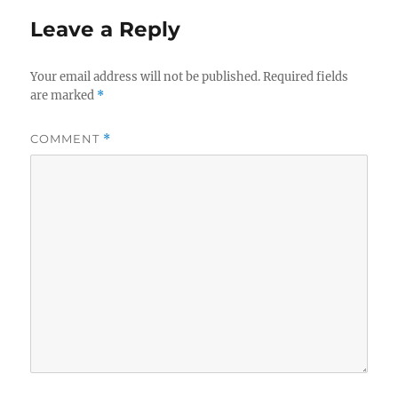
Leave a Reply
Your email address will not be published.
Required fields
are marked
*
COMMENT
*