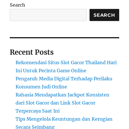
Search
SEARCH
Recent Posts
Rekomendasi Situs Slot Gacor Thailand Hari
Ini Untuk Pecinta Game Online
Pengaruh Media Digital Terhadap Perilaku
Konsumen Judi Online
Rahasia Mendapatkan Jackpot Konsisten
dari Slot Gacor dan Link Slot Gacor
Terpercaya Saat Ini
Tips Mengelola Keuntungan dan Kerugian
Secara Seimbang