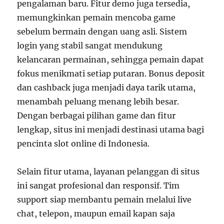
pengalaman baru. Fitur demo juga tersedia,
memungkinkan pemain mencoba game
sebelum bermain dengan uang asli. Sistem
login yang stabil sangat mendukung
kelancaran permainan, sehingga pemain dapat
fokus menikmati setiap putaran. Bonus deposit
dan cashback juga menjadi daya tarik utama,
menambah peluang menang lebih besar.
Dengan berbagai pilihan game dan fitur
lengkap, situs ini menjadi destinasi utama bagi
pencinta slot online di Indonesia.
Selain fitur utama, layanan pelanggan di situs
ini sangat profesional dan responsif. Tim
support siap membantu pemain melalui live
chat, telepon, maupun email kapan saja