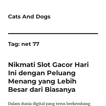
Cats And Dogs
Tag:
net 77
Nikmati Slot Gacor Hari
Ini dengan Peluang
Menang yang Lebih
Besar dari Biasanya
Dalam dunia digital yang terus berkembang