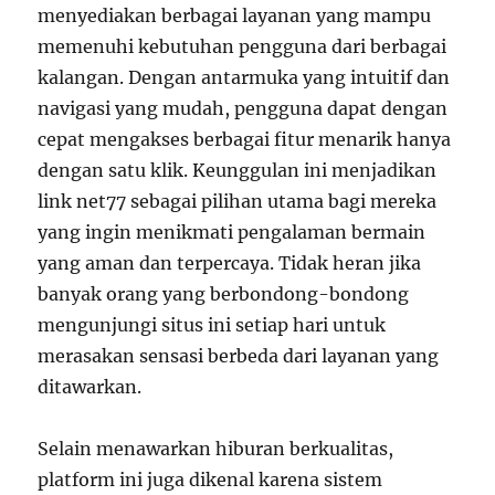
menyediakan berbagai layanan yang mampu
memenuhi kebutuhan pengguna dari berbagai
kalangan. Dengan antarmuka yang intuitif dan
navigasi yang mudah, pengguna dapat dengan
cepat mengakses berbagai fitur menarik hanya
dengan satu klik. Keunggulan ini menjadikan
link net77 sebagai pilihan utama bagi mereka
yang ingin menikmati pengalaman bermain
yang aman dan terpercaya. Tidak heran jika
banyak orang yang berbondong-bondong
mengunjungi situs ini setiap hari untuk
merasakan sensasi berbeda dari layanan yang
ditawarkan.
Selain menawarkan hiburan berkualitas,
platform ini juga dikenal karena sistem