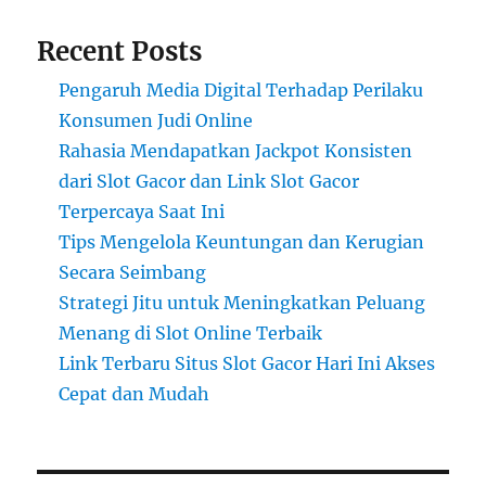
Recent Posts
Pengaruh Media Digital Terhadap Perilaku
Konsumen Judi Online
Rahasia Mendapatkan Jackpot Konsisten
dari Slot Gacor dan Link Slot Gacor
Terpercaya Saat Ini
Tips Mengelola Keuntungan dan Kerugian
Secara Seimbang
Strategi Jitu untuk Meningkatkan Peluang
Menang di Slot Online Terbaik
Link Terbaru Situs Slot Gacor Hari Ini Akses
Cepat dan Mudah