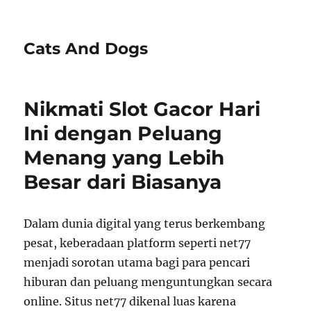
Cats And Dogs
Nikmati Slot Gacor Hari
Ini dengan Peluang
Menang yang Lebih
Besar dari Biasanya
Dalam dunia digital yang terus berkembang
pesat, keberadaan platform seperti net77
menjadi sorotan utama bagi para pencari
hiburan dan peluang menguntungkan secara
online. Situs net77 dikenal luas karena