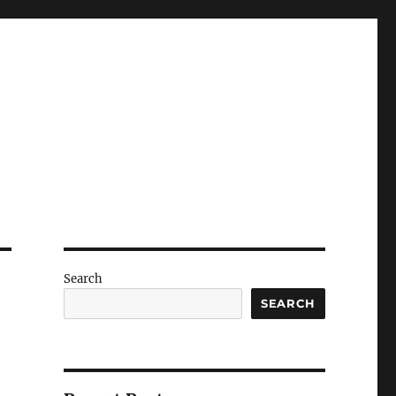
Search
SEARCH