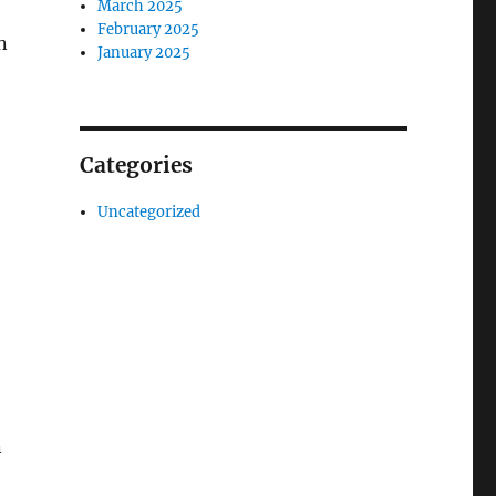
March 2025
February 2025
n
January 2025
Categories
Uncategorized
n