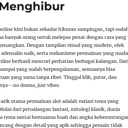
 Menghibur
online kini bukan sekadar hiburan sampingan, tapi suda
ama banyak orang untuk melepas penat dengan cara yang
enangkan. Dengan tampilan visual yang modern, efek
n adrenalin naik, serta mekanisme permainan yang mud
nline berhasil mencuri perhatian berbagai kalangan. Dar
sampai yang sudah berpengalaman, semuanya bisa
an yang sama tanpa ribet. Tinggal klik, putar, dan
ya—no drama, just vibes.
tarik utama permainan slot adalah variasi tema yang
ulai dari petualangan fantasi, mitologi klasik, dunia
gga tema santai bernuansa buah dan angka keberuntunga
ancang dengan detail yang apik sehingga pemain tidak