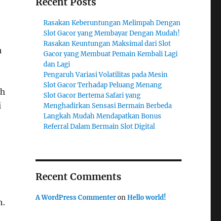
Recent Posts
Rasakan Keberuntungan Melimpah Dengan
Slot Gacor yang Membayar Dengan Mudah!
Rasakan Keuntungan Maksimal dari Slot
h
Gacor yang Membuat Pemain Kembali Lagi
dan Lagi
Pengaruh Variasi Volatilitas pada Mesin
Slot Gacor Terhadap Peluang Menang
ah
Slot Gacor Bertema Safari yang
i
Menghadirkan Sensasi Bermain Berbeda
Langkah Mudah Mendapatkan Bonus
Referral Dalam Bermain Slot Digital
Recent Comments
A WordPress Commenter
on
Hello world!
n.