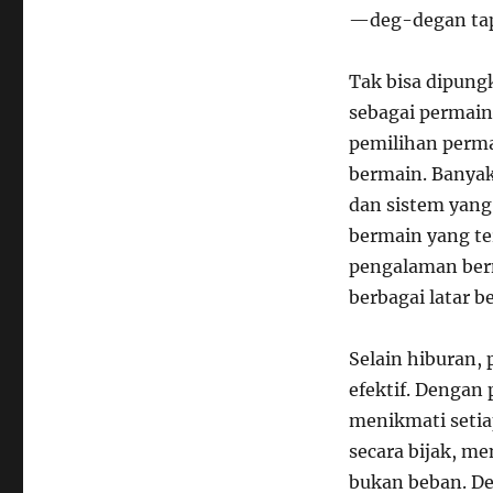
—deg-degan tapi
Tak bisa dipungk
sebagai permain
pemilihan perm
bermain. Banyak
dan sistem yang
bermain yang te
pengalaman berm
berbagai latar b
Selain hiburan, 
efektif. Dengan
menikmati setia
secara bijak, m
bukan beban. D