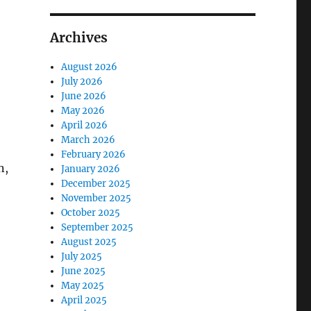
Archives
August 2026
July 2026
June 2026
May 2026
April 2026
March 2026
February 2026
n,
January 2026
December 2025
November 2025
October 2025
September 2025
August 2025
July 2025
June 2025
May 2025
April 2025