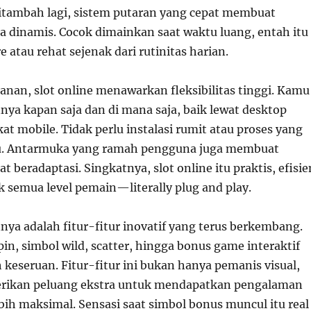
tambah lagi, sistem putaran yang cepat membuat
a dinamis. Cocok dimainkan saat waktu luang, entah itu
e atau rehat sejenak dari rutinitas harian.
anan, slot online menawarkan fleksibilitas tinggi. Kamu
ya kapan saja dan di mana saja, baik lewat desktop
t mobile. Tidak perlu instalasi rumit atau proses yang
 Antarmuka yang ramah pengguna juga membuat
t beradaptasi. Singkatnya, slot online itu praktis, efisie
 semua level pemain—literally plug and play.
nya adalah fitur-fitur inovatif yang terus berkembang.
spin, simbol wild, scatter, hingga bonus game interaktif
eseruan. Fitur-fitur ini bukan hanya pemanis visual,
erikan peluang ekstra untuk mendapatkan pengalaman
bih maksimal. Sensasi saat simbol bonus muncul itu real