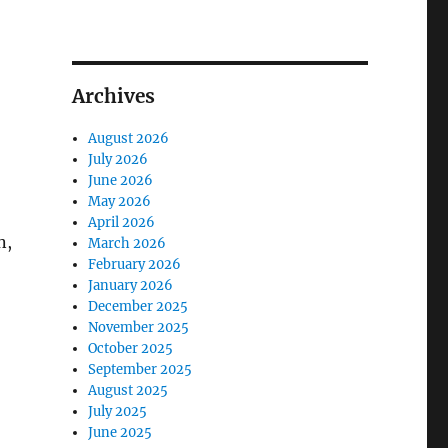
Archives
August 2026
July 2026
June 2026
May 2026
April 2026
n,
March 2026
February 2026
January 2026
December 2025
November 2025
October 2025
September 2025
August 2025
July 2025
June 2025