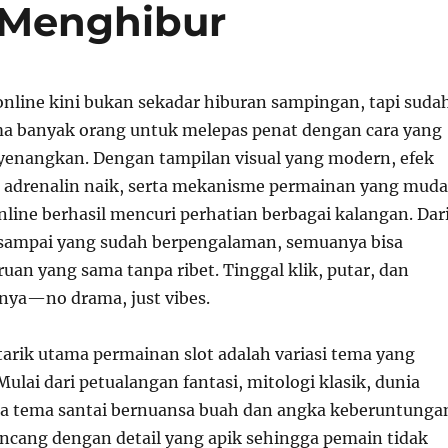
 Menghibur
online kini bukan sekadar hiburan sampingan, tapi suda
ama banyak orang untuk melepas penat dengan cara yang
enangkan. Dengan tampilan visual yang modern, efek
n adrenalin naik, serta mekanisme permainan yang mud
nline berhasil mencuri perhatian berbagai kalangan. Dar
sampai yang sudah berpengalaman, semuanya bisa
an yang sama tanpa ribet. Tinggal klik, putar, dan
ya—no drama, just vibes.
tarik utama permainan slot adalah variasi tema yang
ulai dari petualangan fantasi, mitologi klasik, dunia
gga tema santai bernuansa buah dan angka keberuntunga
ancang dengan detail yang apik sehingga pemain tidak