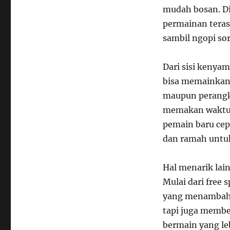
mudah bosan. Di
permainan teras
sambil ngopi sor
Dari sisi kenyam
bisa memainkann
maupun perangka
memakan waktu.
pemain baru cepa
dan ramah untuk
Hal menarik lain
Mulai dari free 
yang menambah k
tapi juga memb
bermain yang le