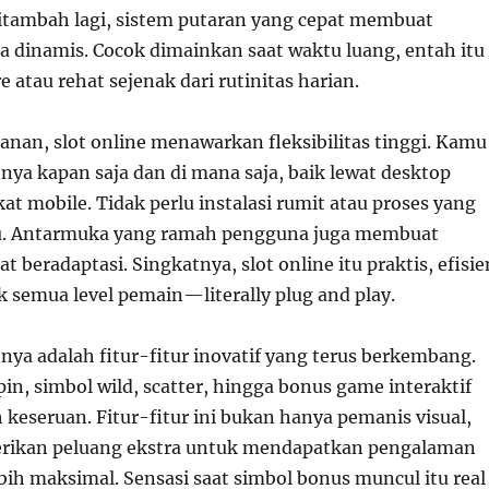
tambah lagi, sistem putaran yang cepat membuat
a dinamis. Cocok dimainkan saat waktu luang, entah itu
e atau rehat sejenak dari rutinitas harian.
anan, slot online menawarkan fleksibilitas tinggi. Kamu
ya kapan saja dan di mana saja, baik lewat desktop
t mobile. Tidak perlu instalasi rumit atau proses yang
 Antarmuka yang ramah pengguna juga membuat
t beradaptasi. Singkatnya, slot online itu praktis, efisie
 semua level pemain—literally plug and play.
nya adalah fitur-fitur inovatif yang terus berkembang.
spin, simbol wild, scatter, hingga bonus game interaktif
eseruan. Fitur-fitur ini bukan hanya pemanis visual,
erikan peluang ekstra untuk mendapatkan pengalaman
bih maksimal. Sensasi saat simbol bonus muncul itu real