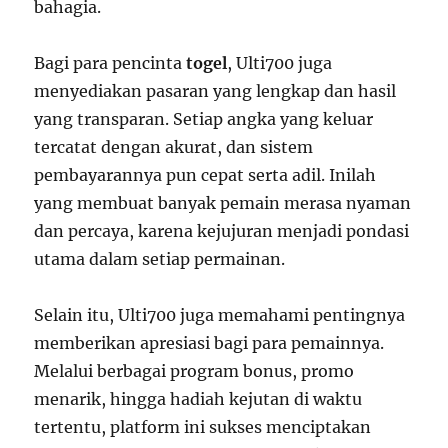
bahagia.
Bagi para pencinta
togel
, Ulti700 juga
menyediakan pasaran yang lengkap dan hasil
yang transparan. Setiap angka yang keluar
tercatat dengan akurat, dan sistem
pembayarannya pun cepat serta adil. Inilah
yang membuat banyak pemain merasa nyaman
dan percaya, karena kejujuran menjadi pondasi
utama dalam setiap permainan.
Selain itu, Ulti700 juga memahami pentingnya
memberikan apresiasi bagi para pemainnya.
Melalui berbagai program bonus, promo
menarik, hingga hadiah kejutan di waktu
tertentu, platform ini sukses menciptakan