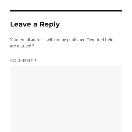
Leave a Reply
Your email address will not be published.
Required fields
are marked
*
COMMENT
*