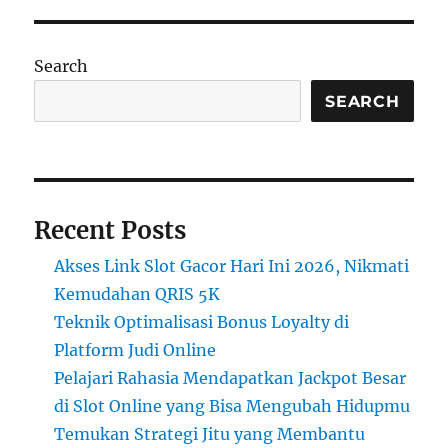
Search
SEARCH
Recent Posts
Akses Link Slot Gacor Hari Ini 2026, Nikmati
Kemudahan QRIS 5K
Teknik Optimalisasi Bonus Loyalty di
Platform Judi Online
Pelajari Rahasia Mendapatkan Jackpot Besar
di Slot Online yang Bisa Mengubah Hidupmu
Temukan Strategi Jitu yang Membantu