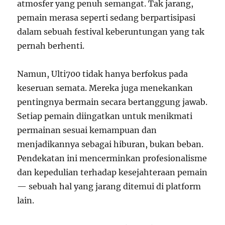
atmosfer yang penuh semangat. Tak jarang,
pemain merasa seperti sedang berpartisipasi
dalam sebuah festival keberuntungan yang tak
pernah berhenti.
Namun, Ulti700 tidak hanya berfokus pada
keseruan semata. Mereka juga menekankan
pentingnya bermain secara bertanggung jawab.
Setiap pemain diingatkan untuk menikmati
permainan sesuai kemampuan dan
menjadikannya sebagai hiburan, bukan beban.
Pendekatan ini mencerminkan profesionalisme
dan kepedulian terhadap kesejahteraan pemain
— sebuah hal yang jarang ditemui di platform
lain.