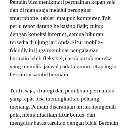
Pemain bisa menikmati permainan kapan saja
dan di mana saja melalui perangkat
smartphone, tablet, maupun komputer. Tak
perlu repot datang ke kasino fisik; cukup
dengan koneksi internet, semua hiburan
tersedia di ujung jari Anda. Fitur mobile-
friendly ini juga membuat pengalaman
bermain lebih fleksibel, cocok untuk mereka
yang memiliki jadwal padat namun tetap ingin
bersantai sambil bermain.
Tentu saja, strategi dan pemilihan permainan
yang tepat bisa meningkatkan peluang
menang. Pemain disarankan untuk mengenali
pola, memanfaatkan fitur bonus, dan
mengatur batas taruhan dengan bijak. Bermain