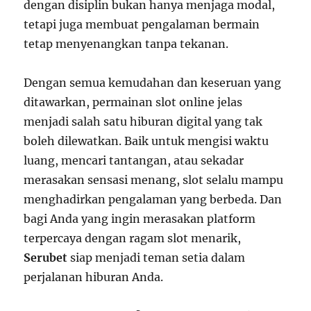
dengan disiplin bukan hanya menjaga modal,
tetapi juga membuat pengalaman bermain
tetap menyenangkan tanpa tekanan.
Dengan semua kemudahan dan keseruan yang
ditawarkan, permainan slot online jelas
menjadi salah satu hiburan digital yang tak
boleh dilewatkan. Baik untuk mengisi waktu
luang, mencari tantangan, atau sekadar
merasakan sensasi menang, slot selalu mampu
menghadirkan pengalaman yang berbeda. Dan
bagi Anda yang ingin merasakan platform
terpercaya dengan ragam slot menarik,
Serubet
siap menjadi teman setia dalam
perjalanan hiburan Anda.