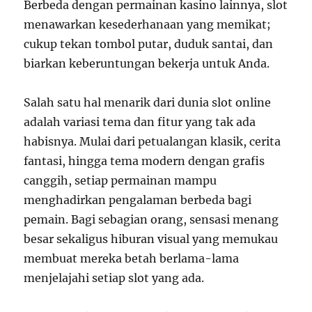
Berbeda dengan permainan kasino lainnya, slot
menawarkan kesederhanaan yang memikat;
cukup tekan tombol putar, duduk santai, dan
biarkan keberuntungan bekerja untuk Anda.
Salah satu hal menarik dari dunia slot online
adalah variasi tema dan fitur yang tak ada
habisnya. Mulai dari petualangan klasik, cerita
fantasi, hingga tema modern dengan grafis
canggih, setiap permainan mampu
menghadirkan pengalaman berbeda bagi
pemain. Bagi sebagian orang, sensasi menang
besar sekaligus hiburan visual yang memukau
membuat mereka betah berlama-lama
menjelajahi setiap slot yang ada.