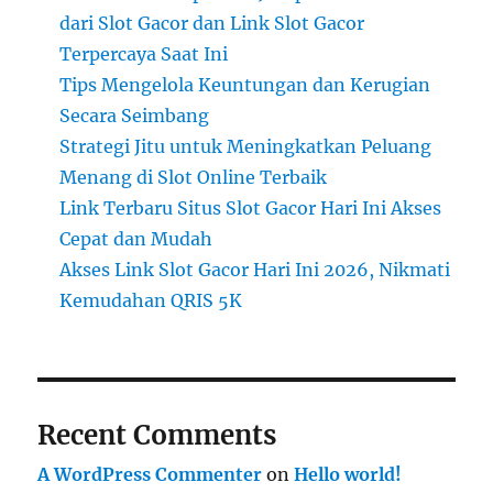
dari Slot Gacor dan Link Slot Gacor
Terpercaya Saat Ini
Tips Mengelola Keuntungan dan Kerugian
Secara Seimbang
Strategi Jitu untuk Meningkatkan Peluang
Menang di Slot Online Terbaik
Link Terbaru Situs Slot Gacor Hari Ini Akses
Cepat dan Mudah
Akses Link Slot Gacor Hari Ini 2026, Nikmati
Kemudahan QRIS 5K
Recent Comments
A WordPress Commenter
on
Hello world!