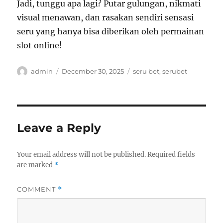
Jadi, tunggu apa lagi? Putar gulungan, nikmati
visual menawan, dan rasakan sendiri sensasi
seru yang hanya bisa diberikan oleh permainan
slot online!
Author
Posted
Tags
admin
December 30, 2025
seru bet
,
serubet
on
Leave a Reply
Your email address will not be published.
Required fields
are marked
*
COMMENT
*