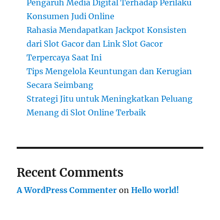
Pengaruh Media Digital Terhadap Perilaku
Konsumen Judi Online
Rahasia Mendapatkan Jackpot Konsisten
dari Slot Gacor dan Link Slot Gacor
Terpercaya Saat Ini
Tips Mengelola Keuntungan dan Kerugian
Secara Seimbang
Strategi Jitu untuk Meningkatkan Peluang
Menang di Slot Online Terbaik
Recent Comments
A WordPress Commenter
on
Hello world!