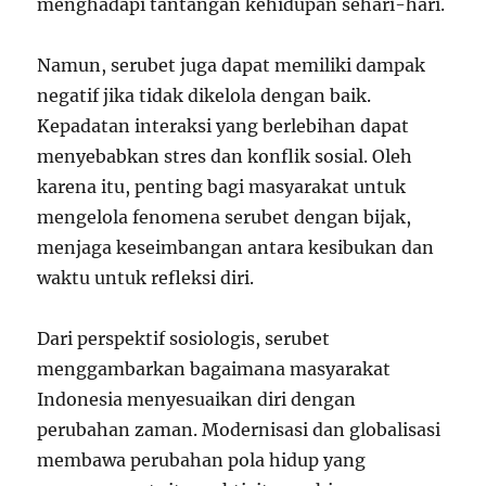
menghadapi tantangan kehidupan sehari-hari.
Namun, serubet juga dapat memiliki dampak
negatif jika tidak dikelola dengan baik.
Kepadatan interaksi yang berlebihan dapat
menyebabkan stres dan konflik sosial. Oleh
karena itu, penting bagi masyarakat untuk
mengelola fenomena serubet dengan bijak,
menjaga keseimbangan antara kesibukan dan
waktu untuk refleksi diri.
Dari perspektif sosiologis, serubet
menggambarkan bagaimana masyarakat
Indonesia menyesuaikan diri dengan
perubahan zaman. Modernisasi dan globalisasi
membawa perubahan pola hidup yang