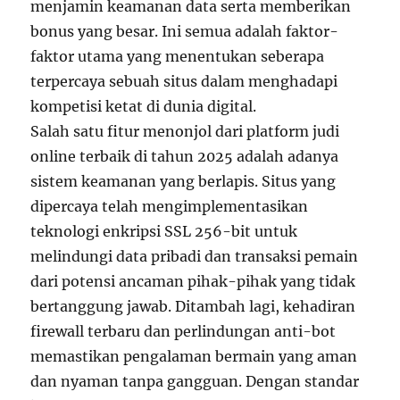
menjamin keamanan data serta memberikan
bonus yang besar. Ini semua adalah faktor-
faktor utama yang menentukan seberapa
terpercaya sebuah situs dalam menghadapi
kompetisi ketat di dunia digital.
Salah satu fitur menonjol dari platform judi
online terbaik di tahun 2025 adalah adanya
sistem keamanan yang berlapis. Situs yang
dipercaya telah mengimplementasikan
teknologi enkripsi SSL 256-bit untuk
melindungi data pribadi dan transaksi pemain
dari potensi ancaman pihak-pihak yang tidak
bertanggung jawab. Ditambah lagi, kehadiran
firewall terbaru dan perlindungan anti-bot
memastikan pengalaman bermain yang aman
dan nyaman tanpa gangguan. Dengan standar