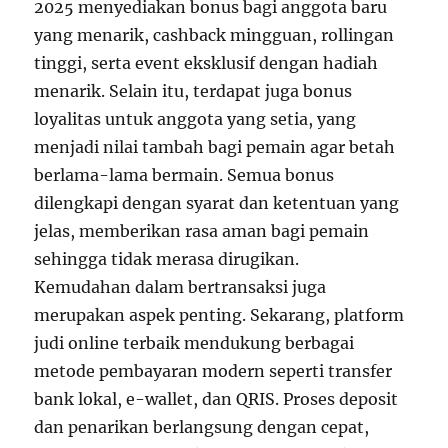
2025 menyediakan bonus bagi anggota baru
yang menarik, cashback mingguan, rollingan
tinggi, serta event eksklusif dengan hadiah
menarik. Selain itu, terdapat juga bonus
loyalitas untuk anggota yang setia, yang
menjadi nilai tambah bagi pemain agar betah
berlama-lama bermain. Semua bonus
dilengkapi dengan syarat dan ketentuan yang
jelas, memberikan rasa aman bagi pemain
sehingga tidak merasa dirugikan.
Kemudahan dalam bertransaksi juga
merupakan aspek penting. Sekarang, platform
judi online terbaik mendukung berbagai
metode pembayaran modern seperti transfer
bank lokal, e-wallet, dan QRIS. Proses deposit
dan penarikan berlangsung dengan cepat,