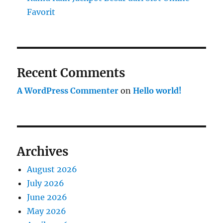
Favorit
Recent Comments
A WordPress Commenter
on
Hello world!
Archives
August 2026
July 2026
June 2026
May 2026