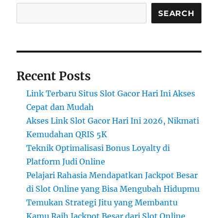
SEARCH
Recent Posts
Link Terbaru Situs Slot Gacor Hari Ini Akses
Cepat dan Mudah
Akses Link Slot Gacor Hari Ini 2026, Nikmati
Kemudahan QRIS 5K
Teknik Optimalisasi Bonus Loyalty di
Platform Judi Online
Pelajari Rahasia Mendapatkan Jackpot Besar
di Slot Online yang Bisa Mengubah Hidupmu
Temukan Strategi Jitu yang Membantu
Kamu Raih Jackpot Besar dari Slot Online