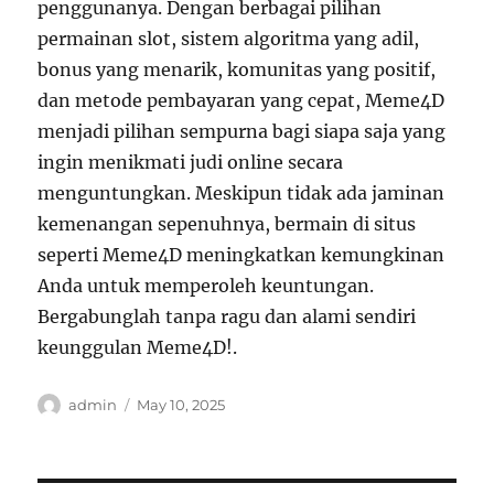
penggunanya. Dengan berbagai pilihan
permainan slot, sistem algoritma yang adil,
bonus yang menarik, komunitas yang positif,
dan metode pembayaran yang cepat, Meme4D
menjadi pilihan sempurna bagi siapa saja yang
ingin menikmati judi online secara
menguntungkan. Meskipun tidak ada jaminan
kemenangan sepenuhnya, bermain di situs
seperti Meme4D meningkatkan kemungkinan
Anda untuk memperoleh keuntungan.
Bergabunglah tanpa ragu dan alami sendiri
keunggulan Meme4D!.
Author
Posted
admin
May 10, 2025
on