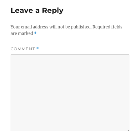
Leave a Reply
Your email address will not be published.
Required fields
are marked
*
COMMENT
*