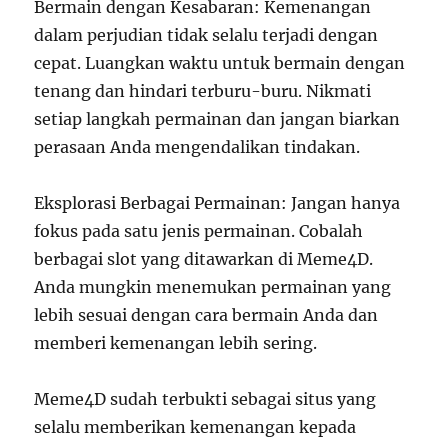
Bermain dengan Kesabaran: Kemenangan
dalam perjudian tidak selalu terjadi dengan
cepat. Luangkan waktu untuk bermain dengan
tenang dan hindari terburu-buru. Nikmati
setiap langkah permainan dan jangan biarkan
perasaan Anda mengendalikan tindakan.
Eksplorasi Berbagai Permainan: Jangan hanya
fokus pada satu jenis permainan. Cobalah
berbagai slot yang ditawarkan di Meme4D.
Anda mungkin menemukan permainan yang
lebih sesuai dengan cara bermain Anda dan
memberi kemenangan lebih sering.
Meme4D sudah terbukti sebagai situs yang
selalu memberikan kemenangan kepada