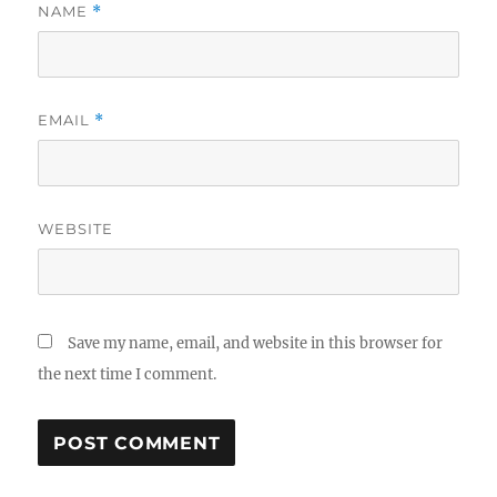
NAME
*
EMAIL
*
WEBSITE
Save my name, email, and website in this browser for
the next time I comment.