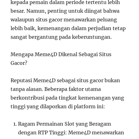
kepada pemain dalam periode tertentu lebih
besar. Namun, penting untuk diingat bahwa
walaupun situs gacor menawarkan peluang
lebih baik, kemenangan dalam perjudian tetap
sangat bergantung pada keberuntungan.
Mengapa Meme4D Dikenal Sebagai Situs
Gacor?
Reputasi Meme4D sebagai situs gacor bukan
tanpa alasan. Beberapa faktor utama
berkontribusi pada tingkat kemenangan yang
tinggi yang dilaporkan di platform ini:
Ragam Permainan Slot yang Beragam
dengan RTP Tinggi: Meme4D menawarkan