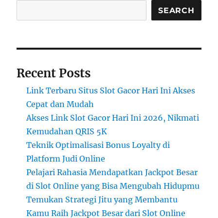
SEARCH
Recent Posts
Link Terbaru Situs Slot Gacor Hari Ini Akses
Cepat dan Mudah
Akses Link Slot Gacor Hari Ini 2026, Nikmati
Kemudahan QRIS 5K
Teknik Optimalisasi Bonus Loyalty di
Platform Judi Online
Pelajari Rahasia Mendapatkan Jackpot Besar
di Slot Online yang Bisa Mengubah Hidupmu
Temukan Strategi Jitu yang Membantu
Kamu Raih Jackpot Besar dari Slot Online