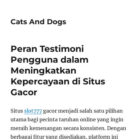
Cats And Dogs
Peran Testimoni
Pengguna dalam
Meningkatkan
Kepercayaan di Situs
Gacor
Situs
slot777
gacor menjadi salah satu pilihan
utama bagi pecinta taruhan online yang ingin
meraih kemenangan secara konsisten. Dengan
berbagai fitur yang disediakan, platform ini