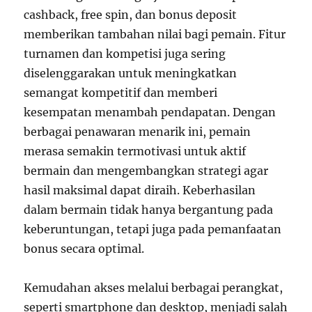
cashback, free spin, dan bonus deposit
memberikan tambahan nilai bagi pemain. Fitur
turnamen dan kompetisi juga sering
diselenggarakan untuk meningkatkan
semangat kompetitif dan memberi
kesempatan menambah pendapatan. Dengan
berbagai penawaran menarik ini, pemain
merasa semakin termotivasi untuk aktif
bermain dan mengembangkan strategi agar
hasil maksimal dapat diraih. Keberhasilan
dalam bermain tidak hanya bergantung pada
keberuntungan, tetapi juga pada pemanfaatan
bonus secara optimal.
Kemudahan akses melalui berbagai perangkat,
seperti smartphone dan desktop, menjadi salah