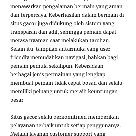
menawarkan pengalaman bermain yang aman
dan terpercaya. Keberhasilan dalam bermain di
situs gacor juga didukung oleh sistem yang
transparan dan adil, sehingga pemain dapat
merasa nyaman saat melakukan taruhan.
Selain itu, tampilan antarmuka yang user-
friendly memudahkan navigasi, bahkan bagi
pemain pemula sekalipun. Keberadaan
berbagai jenis permainan yang lengkap
membuat pemain tidak cepat bosan dan selalu
memiliki peluang untuk meraih keuntungan
besar.
Situs gacor selalu berkomitmen memberikan
pelayanan terbaik untuk setiap penggunanya.
Melalui layanan customer support yang