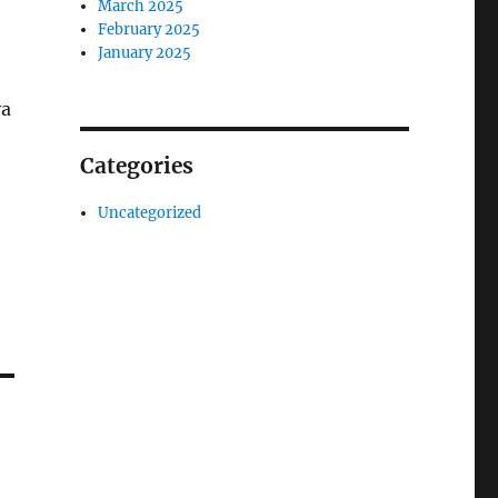
March 2025
February 2025
January 2025
ya
Categories
Uncategorized