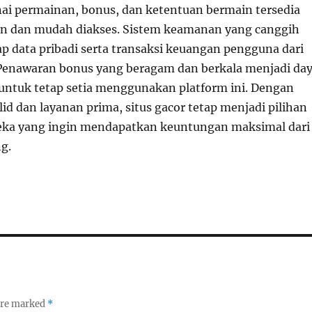
i permainan, bonus, dan ketentuan bermain tersedia
an dan mudah diakses. Sistem keamanan yang canggih
ap data pribadi serta transaksi keuangan pengguna dari
Penawaran bonus yang beragam dan berkala menjadi da
untuk tetap setia menggunakan platform ini. Dengan
lid dan layanan prima, situs gacor tetap menjadi pilihan
eka yang ingin mendapatkan keuntungan maksimal dari
g.
 are marked
*