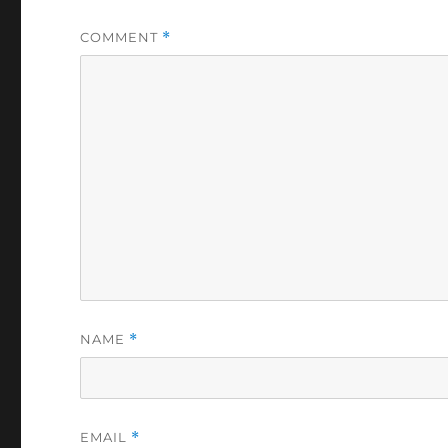
COMMENT
*
NAME
*
EMAIL
*