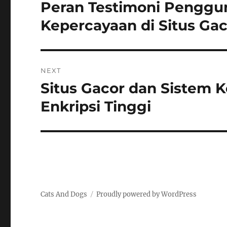
navigation
Peran Testimoni Penggu
Previous
post:
Kepercayaan di Situs Ga
NEXT
Situs Gacor dan Sistem 
Next
post:
Enkripsi Tinggi
Cats And Dogs
Proudly powered by WordPress