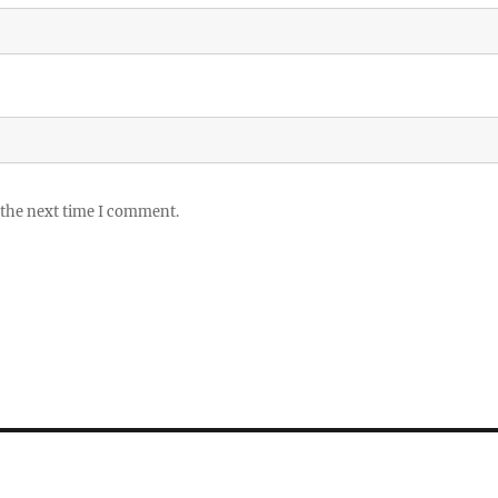
 the next time I comment.