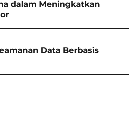
na dalam Meningkatkan
cor
Keamanan Data Berbasis