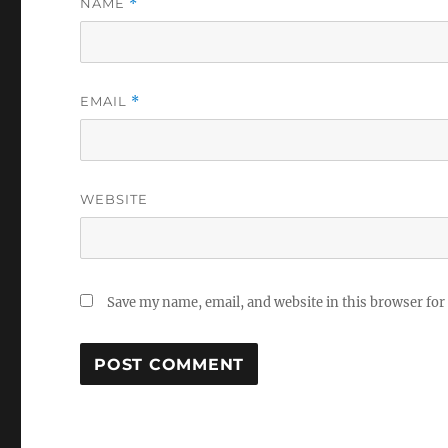
NAME
*
EMAIL
*
WEBSITE
Save my name, email, and website in this browser for