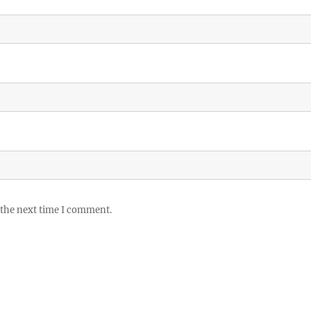
 the next time I comment.