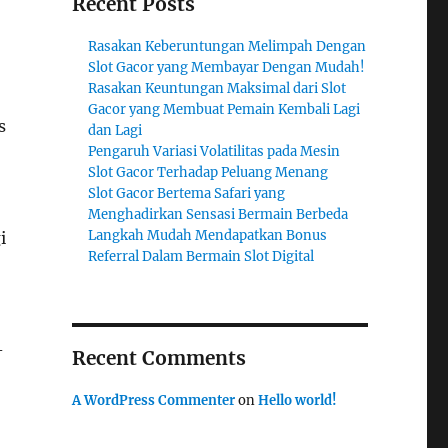
Recent Posts
Rasakan Keberuntungan Melimpah Dengan
Slot Gacor yang Membayar Dengan Mudah!
Rasakan Keuntungan Maksimal dari Slot
Gacor yang Membuat Pemain Kembali Lagi
s
dan Lagi
Pengaruh Variasi Volatilitas pada Mesin
Slot Gacor Terhadap Peluang Menang
Slot Gacor Bertema Safari yang
Menghadirkan Sensasi Bermain Berbeda
Langkah Mudah Mendapatkan Bonus
i
Referral Dalam Bermain Slot Digital
-
Recent Comments
A WordPress Commenter
on
Hello world!