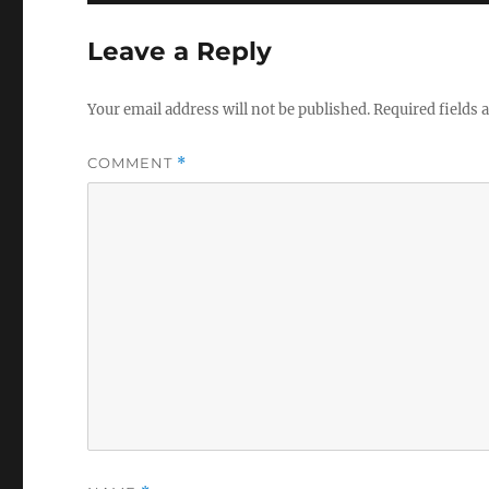
Leave a Reply
Your email address will not be published.
Required fields
COMMENT
*