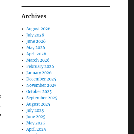
Archives
August 2026
July 2026
June 2026
May 2026
April 2026
March 2026
February 2026
January 2026
December 2025
November 2025
October 2025
s
September 2025
u
August 2025
July 2025
,
June 2025
May 2025
April 2025