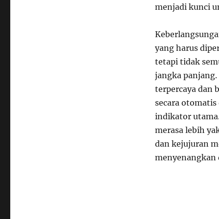
menjadi kunci u
Keberlangsungan
yang harus dipe
tetapi tidak s
jangka panjang.
terpercaya dan b
secara otomatis
indikator utama
merasa lebih ya
dan kejujuran m
menyenangkan 