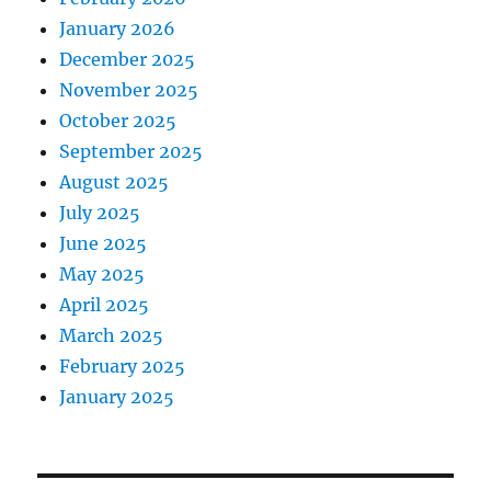
January 2026
December 2025
November 2025
October 2025
September 2025
August 2025
July 2025
June 2025
May 2025
April 2025
March 2025
February 2025
January 2025