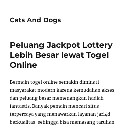
Cats And Dogs
Peluang Jackpot Lottery
Lebih Besar lewat Togel
Online
Bermain togel online semakin diminati
masyarakat modern karena kemudahan akses
dan peluang besar memenangkan hadiah
fantastis. Banyak pemain mencari situs
terpercaya yang menawarkan layanan jari4d
berkualitas, sehingga bisa memasang taruhan