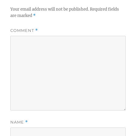
Your email address will not be published.
Required fields
are marked
*
COMMENT
*
NAME
*