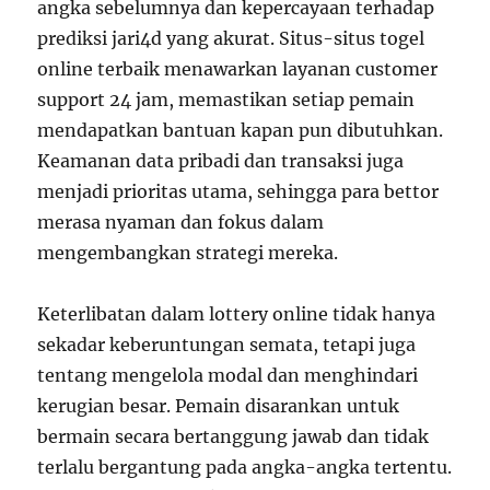
angka sebelumnya dan kepercayaan terhadap
prediksi jari4d yang akurat. Situs-situs togel
online terbaik menawarkan layanan customer
support 24 jam, memastikan setiap pemain
mendapatkan bantuan kapan pun dibutuhkan.
Keamanan data pribadi dan transaksi juga
menjadi prioritas utama, sehingga para bettor
merasa nyaman dan fokus dalam
mengembangkan strategi mereka.
Keterlibatan dalam lottery online tidak hanya
sekadar keberuntungan semata, tetapi juga
tentang mengelola modal dan menghindari
kerugian besar. Pemain disarankan untuk
bermain secara bertanggung jawab dan tidak
terlalu bergantung pada angka-angka tertentu.