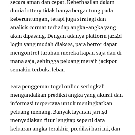
secara aman dan cepat. Keberhasilan dalam
dunia lottery tidak hanya bergantung pada
keberuntungan, tetapi juga strategi dan
analisis cermat terhadap angka-angka yang
akan dipasang. Dengan adanya platform jari4d
login yang mudah diakses, para bettor dapat
mengontrol taruhan mereka kapan saja dan di
mana saja, sehingga peluang meraih jackpot
semakin terbuka lebar.
Para penggemar togel online seringkali
mengandalkan prediksi angka yang akurat dan
informasi terpercaya untuk meningkatkan
peluang menang. Banyak layanan jari 4d
menyediakan fitur lengkap seperti data
keluaran angka terakhir, prediksi hari ini, dan