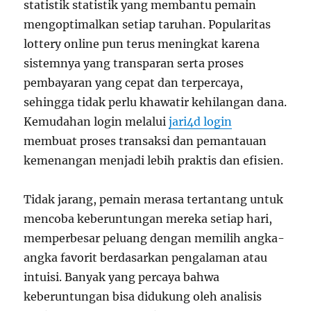
statistik statistik yang membantu pemain
mengoptimalkan setiap taruhan. Popularitas
lottery online pun terus meningkat karena
sistemnya yang transparan serta proses
pembayaran yang cepat dan terpercaya,
sehingga tidak perlu khawatir kehilangan dana.
Kemudahan login melalui
jari4d login
membuat proses transaksi dan pemantauan
kemenangan menjadi lebih praktis dan efisien.
Tidak jarang, pemain merasa tertantang untuk
mencoba keberuntungan mereka setiap hari,
memperbesar peluang dengan memilih angka-
angka favorit berdasarkan pengalaman atau
intuisi. Banyak yang percaya bahwa
keberuntungan bisa didukung oleh analisis