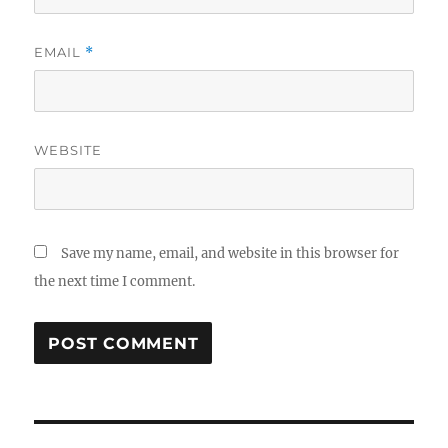
EMAIL
*
WEBSITE
Save my name, email, and website in this browser for
the next time I comment.
Post