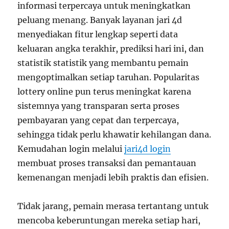
informasi terpercaya untuk meningkatkan
peluang menang. Banyak layanan jari 4d
menyediakan fitur lengkap seperti data
keluaran angka terakhir, prediksi hari ini, dan
statistik statistik yang membantu pemain
mengoptimalkan setiap taruhan. Popularitas
lottery online pun terus meningkat karena
sistemnya yang transparan serta proses
pembayaran yang cepat dan terpercaya,
sehingga tidak perlu khawatir kehilangan dana.
Kemudahan login melalui
jari4d login
membuat proses transaksi dan pemantauan
kemenangan menjadi lebih praktis dan efisien.
Tidak jarang, pemain merasa tertantang untuk
mencoba keberuntungan mereka setiap hari,