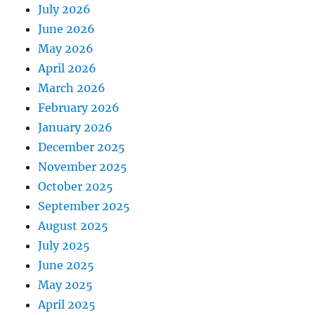
July 2026
June 2026
May 2026
April 2026
March 2026
February 2026
January 2026
December 2025
November 2025
October 2025
September 2025
August 2025
July 2025
June 2025
May 2025
April 2025