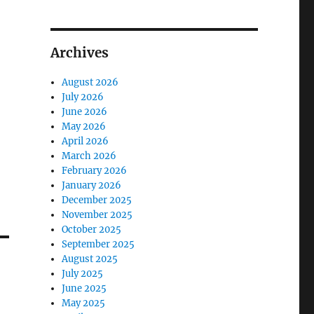
Archives
August 2026
July 2026
June 2026
May 2026
April 2026
March 2026
February 2026
January 2026
December 2025
November 2025
October 2025
September 2025
August 2025
July 2025
June 2025
May 2025