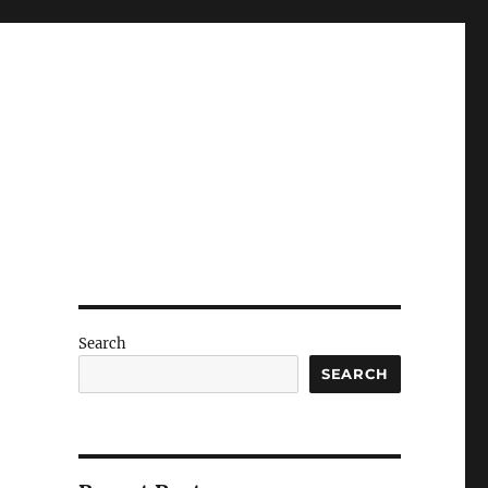
Search
SEARCH