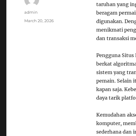
taruhan yang in
Author
admin
beragam permai
Posted
March 20, 2026
digunakan. Den
on
menikmati peng
dan transaksi me
Pengguna Situs
berkat algoritm
sistem yang tra
pemain. Selain 
kapan saja. Keb
daya tarik platfo
Kemudahan akses
komputer, memb
sederhana dan i