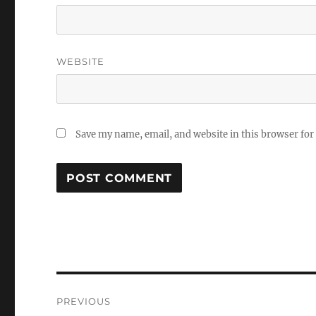
WEBSITE
Save my name, email, and website in this browser for
Post
PREVIOUS