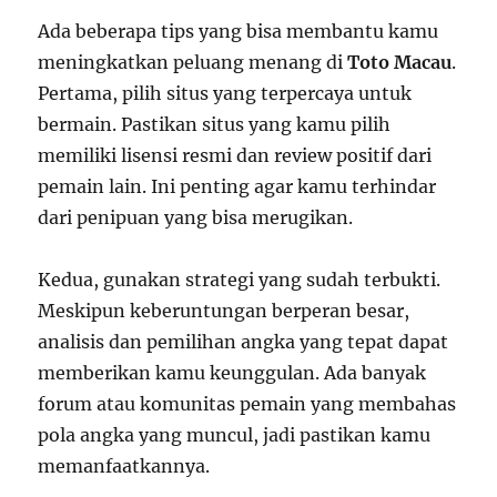
Ada beberapa tips yang bisa membantu kamu
meningkatkan peluang menang di
Toto Macau
.
Pertama, pilih situs yang terpercaya untuk
bermain. Pastikan situs yang kamu pilih
memiliki lisensi resmi dan review positif dari
pemain lain. Ini penting agar kamu terhindar
dari penipuan yang bisa merugikan.
Kedua, gunakan strategi yang sudah terbukti.
Meskipun keberuntungan berperan besar,
analisis dan pemilihan angka yang tepat dapat
memberikan kamu keunggulan. Ada banyak
forum atau komunitas pemain yang membahas
pola angka yang muncul, jadi pastikan kamu
memanfaatkannya.