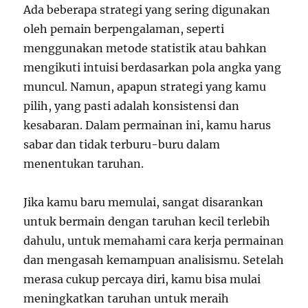
Ada beberapa strategi yang sering digunakan
oleh pemain berpengalaman, seperti
menggunakan metode statistik atau bahkan
mengikuti intuisi berdasarkan pola angka yang
muncul. Namun, apapun strategi yang kamu
pilih, yang pasti adalah konsistensi dan
kesabaran. Dalam permainan ini, kamu harus
sabar dan tidak terburu-buru dalam
menentukan taruhan.
Jika kamu baru memulai, sangat disarankan
untuk bermain dengan taruhan kecil terlebih
dahulu, untuk memahami cara kerja permainan
dan mengasah kemampuan analisismu. Setelah
merasa cukup percaya diri, kamu bisa mulai
meningkatkan taruhan untuk meraih