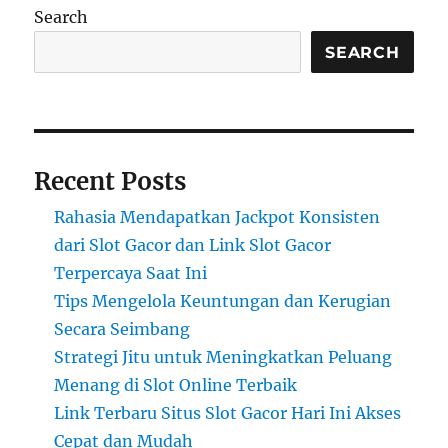
Search
SEARCH
Recent Posts
Rahasia Mendapatkan Jackpot Konsisten
dari Slot Gacor dan Link Slot Gacor
Terpercaya Saat Ini
Tips Mengelola Keuntungan dan Kerugian
Secara Seimbang
Strategi Jitu untuk Meningkatkan Peluang
Menang di Slot Online Terbaik
Link Terbaru Situs Slot Gacor Hari Ini Akses
Cepat dan Mudah