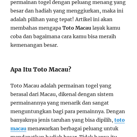
permainan togel dengan peluang menang yang
besar dan hadiah yang menggiurkan, maka ini
adalah pilihan yang tepat! Artikel ini akan
membahas mengapa
Toto Macau
layak kamu
coba dan bagaimana cara kamu bisa meraih
kemenangan besar.
Apa Itu Toto Macau?
Toto Macau adalah permainan togel yang
berasal dari Macau, dikenal dengan sistem
permainannya yang menarik dan sangat
menguntungkan bagi para pemainnya. Dengan
banyaknya jenis taruhan yang bisa dipilih,
toto
macau
menawarkan berbagai peluang untuk