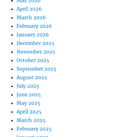
May 2026
April 2026
March 2026
February 2026
January 2026
December 2025
November 2025
October 2025
September 2025
August 2025
July 2025
June 2025
May 2025
April 2025
March 2025
February 2025