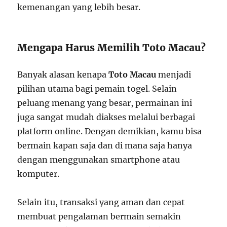
kemenangan yang lebih besar.
Mengapa Harus Memilih Toto Macau?
Banyak alasan kenapa
Toto Macau
menjadi
pilihan utama bagi pemain togel. Selain
peluang menang yang besar, permainan ini
juga sangat mudah diakses melalui berbagai
platform online. Dengan demikian, kamu bisa
bermain kapan saja dan di mana saja hanya
dengan menggunakan smartphone atau
komputer.
Selain itu, transaksi yang aman dan cepat
membuat pengalaman bermain semakin