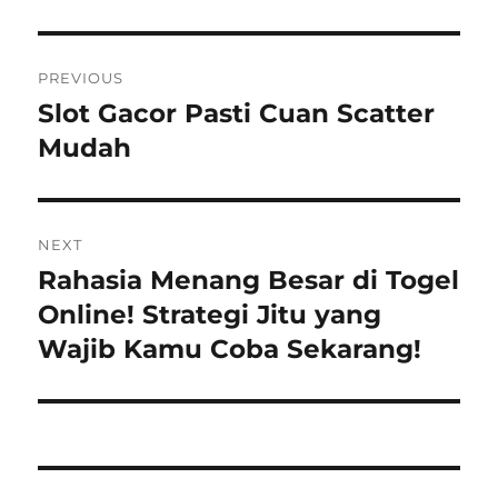
Post
PREVIOUS
navigation
Slot Gacor Pasti Cuan Scatter
Previous
post:
Mudah
NEXT
Rahasia Menang Besar di Togel
Next
post:
Online! Strategi Jitu yang
Wajib Kamu Coba Sekarang!