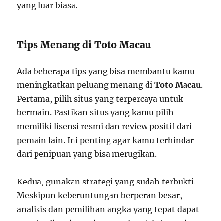
yang luar biasa.
Tips Menang di Toto Macau
Ada beberapa tips yang bisa membantu kamu
meningkatkan peluang menang di
Toto Macau
.
Pertama, pilih situs yang terpercaya untuk
bermain. Pastikan situs yang kamu pilih
memiliki lisensi resmi dan review positif dari
pemain lain. Ini penting agar kamu terhindar
dari penipuan yang bisa merugikan.
Kedua, gunakan strategi yang sudah terbukti.
Meskipun keberuntungan berperan besar,
analisis dan pemilihan angka yang tepat dapat