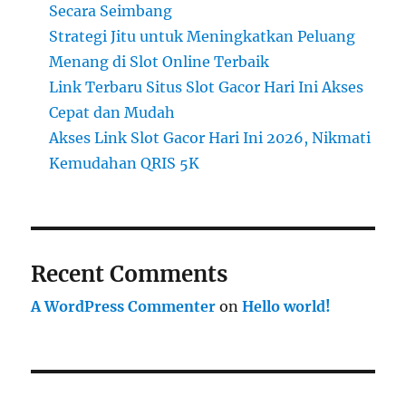
Secara Seimbang
Strategi Jitu untuk Meningkatkan Peluang
Menang di Slot Online Terbaik
Link Terbaru Situs Slot Gacor Hari Ini Akses
Cepat dan Mudah
Akses Link Slot Gacor Hari Ini 2026, Nikmati
Kemudahan QRIS 5K
Recent Comments
A WordPress Commenter
on
Hello world!