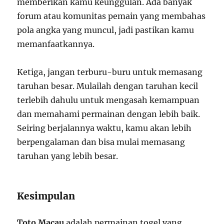
memberikan kamu keunggulan. Ada banyak
forum atau komunitas pemain yang membahas
pola angka yang muncul, jadi pastikan kamu
memanfaatkannya.
Ketiga, jangan terburu-buru untuk memasang
taruhan besar. Mulailah dengan taruhan kecil
terlebih dahulu untuk mengasah kemampuan
dan memahami permainan dengan lebih baik.
Seiring berjalannya waktu, kamu akan lebih
berpengalaman dan bisa mulai memasang
taruhan yang lebih besar.
Kesimpulan
Toto Macau
adalah permainan togel yang