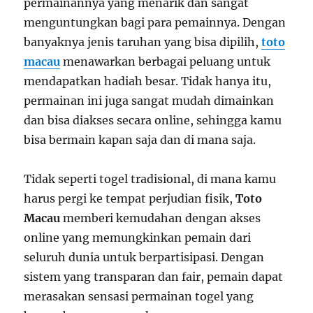
permainannya yang menarik dan sangat
menguntungkan bagi para pemainnya. Dengan
banyaknya jenis taruhan yang bisa dipilih,
toto
macau
menawarkan berbagai peluang untuk
mendapatkan hadiah besar. Tidak hanya itu,
permainan ini juga sangat mudah dimainkan
dan bisa diakses secara online, sehingga kamu
bisa bermain kapan saja dan di mana saja.
Tidak seperti togel tradisional, di mana kamu
harus pergi ke tempat perjudian fisik,
Toto
Macau
memberi kemudahan dengan akses
online yang memungkinkan pemain dari
seluruh dunia untuk berpartisipasi. Dengan
sistem yang transparan dan fair, pemain dapat
merasakan sensasi permainan togel yang