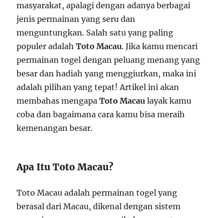
masyarakat, apalagi dengan adanya berbagai
jenis permainan yang seru dan
menguntungkan. Salah satu yang paling
populer adalah
Toto Macau
. Jika kamu mencari
permainan togel dengan peluang menang yang
besar dan hadiah yang menggiurkan, maka ini
adalah pilihan yang tepat! Artikel ini akan
membahas mengapa
Toto Macau
layak kamu
coba dan bagaimana cara kamu bisa meraih
kemenangan besar.
Apa Itu Toto Macau?
Toto Macau adalah permainan togel yang
berasal dari Macau, dikenal dengan sistem