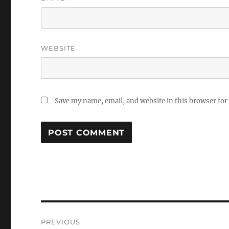
WEBSITE
Save my name, email, and website in this browser for
Post
PREVIOUS