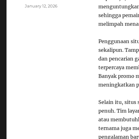
Posted
January 12, 2026
menguntungkan. 
on
sehingga pemain
melimpah menamb
Penggunaan situ
sekalipun. Tamp
dan pencarian g
terpercaya mem
Banyak promo me
meningkatkan p
Selain itu, situ
penuh. Tim laya
atau membutuhk
ternama juga m
pengalaman baru