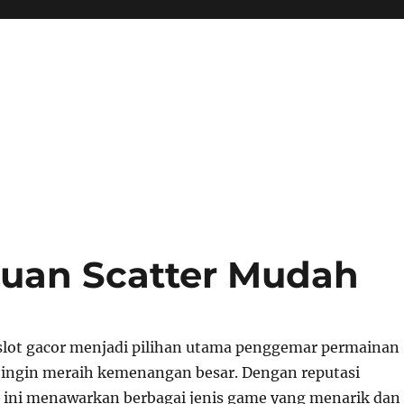
 Cuan Scatter Mudah
slot gacor menjadi pilihan utama penggemar permainan
g ingin meraih kemenangan besar. Dengan reputasi
us ini menawarkan berbagai jenis game yang menarik dan