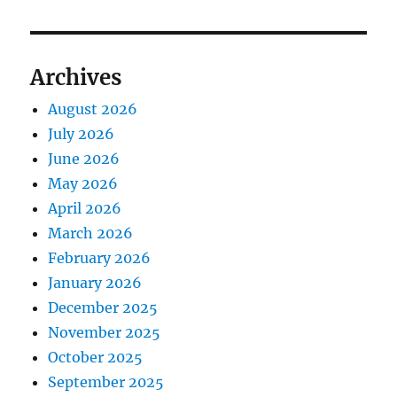
Archives
August 2026
July 2026
June 2026
May 2026
April 2026
March 2026
February 2026
January 2026
December 2025
November 2025
October 2025
September 2025