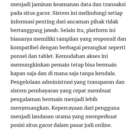
menjadi jaminan keamanan data dan transaksi
pada situs gacor. Sistem ini melindungi setiap
informasi penting dari ancaman pihak tidak
bertanggung jawab. Selain itu, platform ini
biasanya memiliki tampilan yang responsif dan
kompatibel dengan berbagai perangkat seperti
ponsel dan tablet. Kemudahan akses ini
memungkinkan pemain tetap bisa bermain
kapan saja dan di mana saja tanpa kendala.
Pengelolaan administrasi yang transparan dan
sistem pembayaran yang cepat membuat
pengalaman bermain menjadi lebih
menyenangkan. Kepercayaan dari pengguna
menjadi landasan utama yang memperkuat
posisi situs gacor dalam pasar judi online.