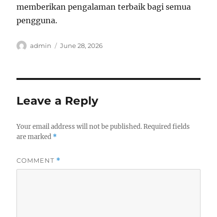
memberikan pengalaman terbaik bagi semua
pengguna.
Author
Posted
admin
June 28, 2026
on
Leave a Reply
Your email address will not be published.
Required fields
are marked
*
COMMENT
*