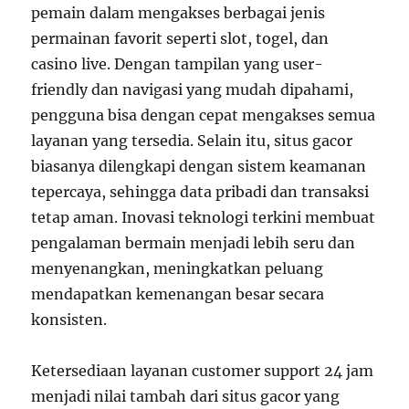
pemain dalam mengakses berbagai jenis
permainan favorit seperti slot, togel, dan
casino live. Dengan tampilan yang user-
friendly dan navigasi yang mudah dipahami,
pengguna bisa dengan cepat mengakses semua
layanan yang tersedia. Selain itu, situs gacor
biasanya dilengkapi dengan sistem keamanan
tepercaya, sehingga data pribadi dan transaksi
tetap aman. Inovasi teknologi terkini membuat
pengalaman bermain menjadi lebih seru dan
menyenangkan, meningkatkan peluang
mendapatkan kemenangan besar secara
konsisten.
Ketersediaan layanan customer support 24 jam
menjadi nilai tambah dari situs gacor yang