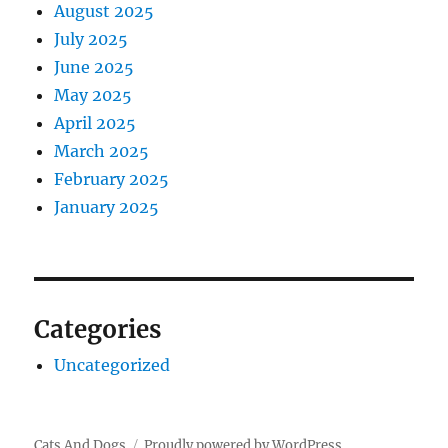
August 2025
July 2025
June 2025
May 2025
April 2025
March 2025
February 2025
January 2025
Categories
Uncategorized
Cats And Dogs
Proudly powered by WordPress