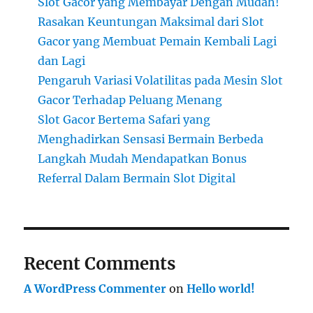
Slot Gacor yang Membayar Dengan Mudah!
Rasakan Keuntungan Maksimal dari Slot
Gacor yang Membuat Pemain Kembali Lagi
dan Lagi
Pengaruh Variasi Volatilitas pada Mesin Slot
Gacor Terhadap Peluang Menang
Slot Gacor Bertema Safari yang
Menghadirkan Sensasi Bermain Berbeda
Langkah Mudah Mendapatkan Bonus
Referral Dalam Bermain Slot Digital
Recent Comments
A WordPress Commenter
on
Hello world!