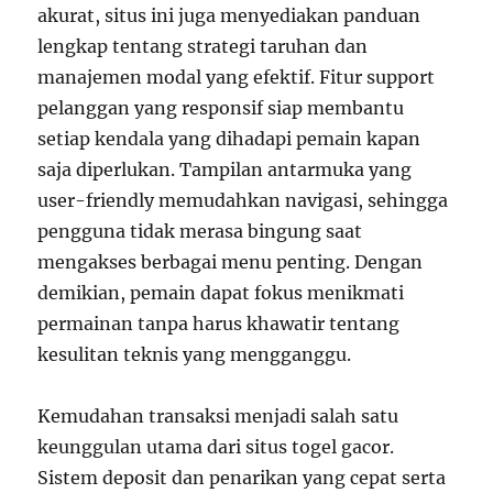
akurat, situs ini juga menyediakan panduan
lengkap tentang strategi taruhan dan
manajemen modal yang efektif. Fitur support
pelanggan yang responsif siap membantu
setiap kendala yang dihadapi pemain kapan
saja diperlukan. Tampilan antarmuka yang
user-friendly memudahkan navigasi, sehingga
pengguna tidak merasa bingung saat
mengakses berbagai menu penting. Dengan
demikian, pemain dapat fokus menikmati
permainan tanpa harus khawatir tentang
kesulitan teknis yang mengganggu.
Kemudahan transaksi menjadi salah satu
keunggulan utama dari situs togel gacor.
Sistem deposit dan penarikan yang cepat serta