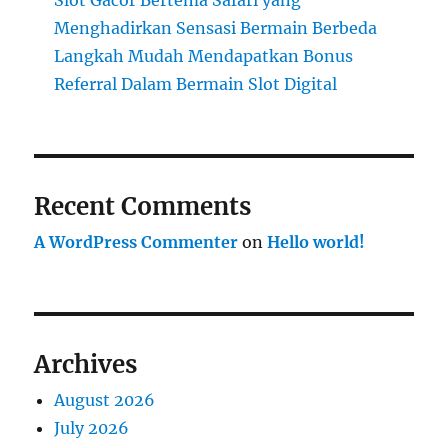
Slot Gacor Bertema Safari yang
Menghadirkan Sensasi Bermain Berbeda
Langkah Mudah Mendapatkan Bonus
Referral Dalam Bermain Slot Digital
Recent Comments
A WordPress Commenter
on
Hello world!
Archives
August 2026
July 2026