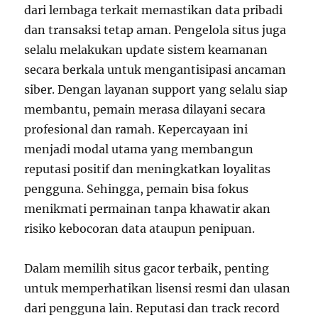
dari lembaga terkait memastikan data pribadi
dan transaksi tetap aman. Pengelola situs juga
selalu melakukan update sistem keamanan
secara berkala untuk mengantisipasi ancaman
siber. Dengan layanan support yang selalu siap
membantu, pemain merasa dilayani secara
profesional dan ramah. Kepercayaan ini
menjadi modal utama yang membangun
reputasi positif dan meningkatkan loyalitas
pengguna. Sehingga, pemain bisa fokus
menikmati permainan tanpa khawatir akan
risiko kebocoran data ataupun penipuan.
Dalam memilih situs gacor terbaik, penting
untuk memperhatikan lisensi resmi dan ulasan
dari pengguna lain. Reputasi dan track record