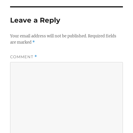
Leave a Reply
Your email address will not be published.
Required fields
are marked
*
COMMENT
*