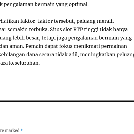
k pengalaman bermain yang optimal.
tikan faktor-faktor tersebut, peluang meraih
r semakin terbuka. Situs slot RTP tinggi tidak hanya
ang lebih besar, tetapi juga pengalaman bermain yang
an aman. Pemain dapat fokus menikmati permainan
kehilangan dana secara tidak adil, meningkatkan peluan
cara keseluruhan.
 are marked
*