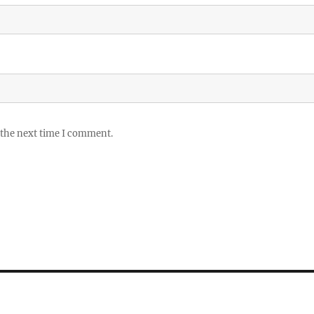
 the next time I comment.