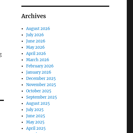
Archives
August 2026
July 2026
June 2026
May 2026
g
April 2026
March 2026
February 2026
January 2026
December 2025
November 2025
October 2025
September 2025
August 2025
July 2025
June 2025
May 2025
April 2025