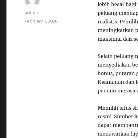
lebih besar bag
Author
admin
peluang mendapa
Posted
February 9, 2026
realistis. Pemil
on
meningkatkan p
maksimal dari s
Selain peluang m
menyediakan ber
bonus, putaran g
Keamanan dan ke
pemain merasa 
Memilih situs sl
resmi. Sumber in
dapat membantu m
menawarkan lay