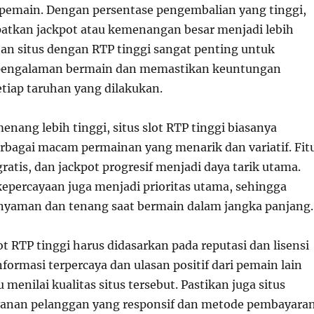
i pemain. Dengan persentase pengembalian yang tinggi,
tkan jackpot atau kemenangan besar menjadi lebih
ihan situs dengan RTP tinggi sangat penting untuk
engalaman bermain dan memastikan keuntungan
etiap taruhan yang dilakukan.
enang lebih tinggi, situs slot RTP tinggi biasanya
bagai macam permainan yang menarik dan variatif. Fit
ratis, dan jackpot progresif menjadi daya tarik utama.
percayaan juga menjadi prioritas utama, sehingga
nyaman dan tenang saat bermain dalam jangka panjang.
ot RTP tinggi harus didasarkan pada reputasi dan lisensi
formasi terpercaya dan ulasan positif dari pemain lain
enilai kualitas situs tersebut. Pastikan juga situs
anan pelanggan yang responsif dan metode pembayara