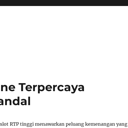
ine Terpercaya
andal
 slot RTP tinggi menawarkan peluang kemenangan yang