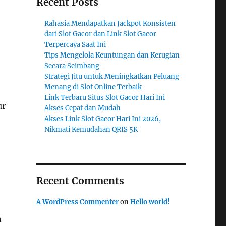
Recent Posts
Rahasia Mendapatkan Jackpot Konsisten
dari Slot Gacor dan Link Slot Gacor
Terpercaya Saat Ini
Tips Mengelola Keuntungan dan Kerugian
Secara Seimbang
Strategi Jitu untuk Meningkatkan Peluang
Menang di Slot Online Terbaik
Link Terbaru Situs Slot Gacor Hari Ini
ur
Akses Cepat dan Mudah
Akses Link Slot Gacor Hari Ini 2026,
Nikmati Kemudahan QRIS 5K
Recent Comments
A WordPress Commenter
on
Hello world!
n